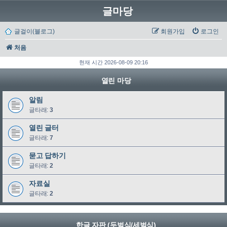
글마당
글걸이(블로그)
회원가입
로그인
처음
현재 시간 2026-08-09 20:16
열린 마당
알림
글타래:
3
열린 글터
글타래:
7
묻고 답하기
글타래:
2
자료실
글타래:
2
한글 자판 (두벌식/세벌식)