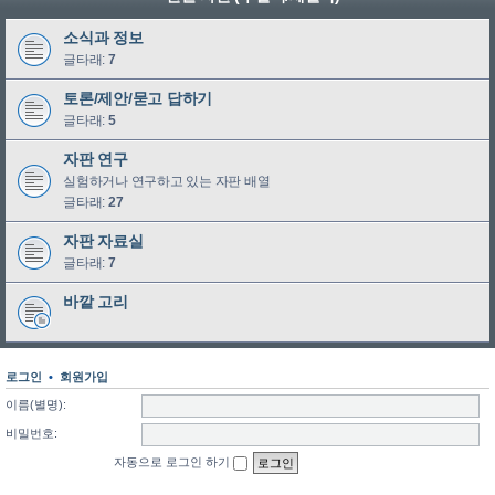
소식과 정보
글타래:
7
토론/제안/묻고 답하기
글타래:
5
자판 연구
실험하거나 연구하고 있는 자판 배열
글타래:
27
자판 자료실
글타래:
7
바깥 고리
로그인
•
회원가입
이름(별명):
비밀번호:
자동으로 로그인 하기