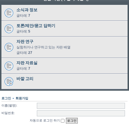
소식과 정보
글타래:
7
토론/제안/묻고 답하기
글타래:
5
자판 연구
실험하거나 연구하고 있는 자판 배열
글타래:
27
자판 자료실
글타래:
7
바깥 고리
로그인
•
회원가입
이름(별명):
비밀번호:
자동으로 로그인 하기