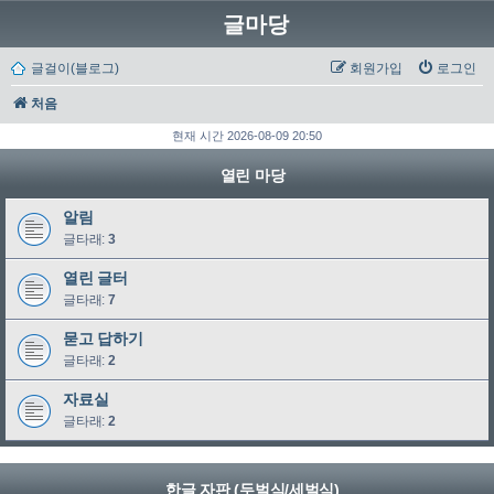
글마당
글걸이(블로그)
회원가입
로그인
처음
현재 시간 2026-08-09 20:50
열린 마당
알림
글타래:
3
열린 글터
글타래:
7
묻고 답하기
글타래:
2
자료실
글타래:
2
한글 자판 (두벌식/세벌식)