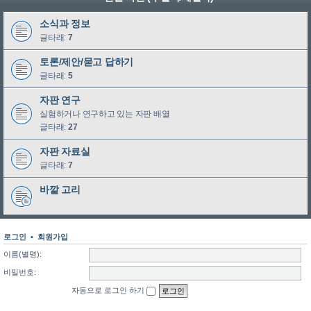
소식과 정보
글타래:
7
토론/제안/묻고 답하기
글타래:
5
자판 연구
실험하거나 연구하고 있는 자판 배열
글타래:
27
자판 자료실
글타래:
7
바깥 고리
로그인
•
회원가입
이름(별명):
비밀번호:
자동으로 로그인 하기