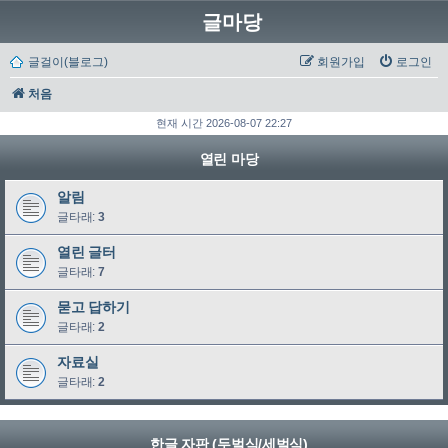
글마당
글걸이(블로그)
회원가입
로그인
처음
현재 시간 2026-08-07 22:27
열린 마당
알림
글타래:
3
열린 글터
글타래:
7
묻고 답하기
글타래:
2
자료실
글타래:
2
한글 자판 (두벌식/세벌식)