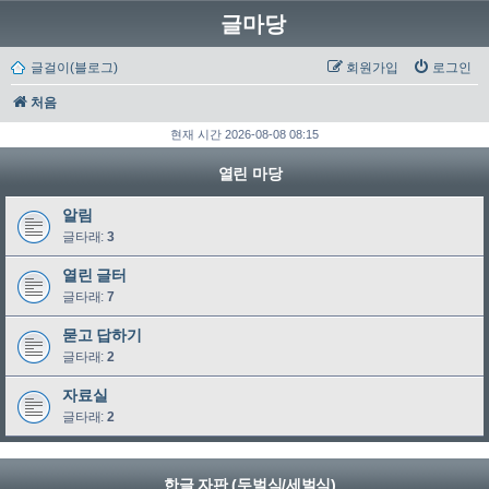
글마당
글걸이(블로그)
회원가입
로그인
처음
현재 시간 2026-08-08 08:15
열린 마당
알림
글타래:
3
열린 글터
글타래:
7
묻고 답하기
글타래:
2
자료실
글타래:
2
한글 자판 (두벌식/세벌식)