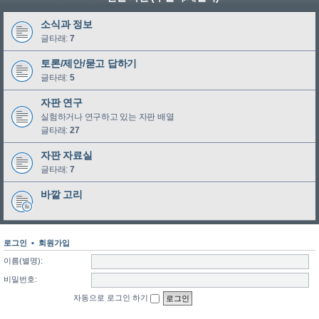
소식과 정보
글타래:
7
토론/제안/묻고 답하기
글타래:
5
자판 연구
실험하거나 연구하고 있는 자판 배열
글타래:
27
자판 자료실
글타래:
7
바깥 고리
로그인
•
회원가입
이름(별명):
비밀번호:
자동으로 로그인 하기