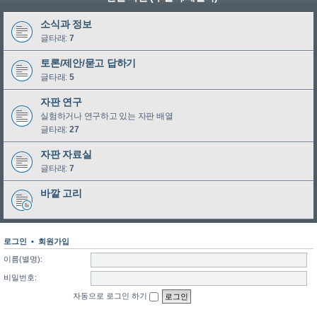
소식과 정보
글타래:
7
토론/제안/묻고 답하기
글타래:
5
자판 연구
실험하거나 연구하고 있는 자판 배열
글타래:
27
자판 자료실
글타래:
7
바깥 고리
로그인
•
회원가입
이름(별명):
비밀번호:
자동으로 로그인 하기