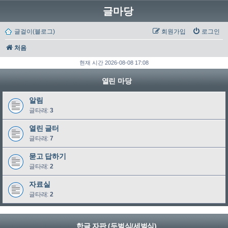
글마당
글걸이(블로그)
회원가입
로그인
처음
현재 시간 2026-08-08 17:08
열린 마당
알림
글타래:
3
열린 글터
글타래:
7
묻고 답하기
글타래:
2
자료실
글타래:
2
한글 자판 (두벌식/세벌식)