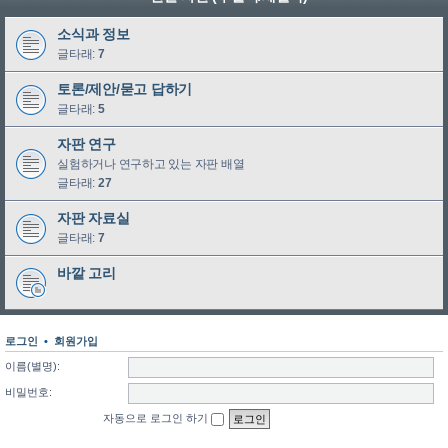
소식과 정보
글타래:
7
토론/제안/묻고 답하기
글타래:
5
자판 연구
실험하거나 연구하고 있는 자판 배열
글타래:
27
자판 자료실
글타래:
7
바깥 고리
로그인
•
회원가입
이름(별명):
비밀번호:
자동으로 로그인 하기