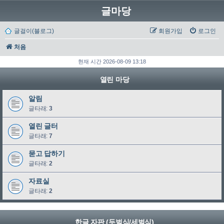
글마당
글걸이(블로그)
회원가입
로그인
처음
현재 시간 2026-08-09 13:18
열린 마당
알림
글타래:
3
열린 글터
글타래:
7
묻고 답하기
글타래:
2
자료실
글타래:
2
한글 자판 (두벌식/세벌식)