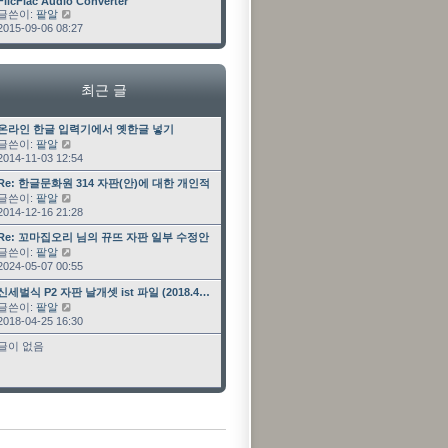
최근 글
FlicFlac Audio Converter
글쓴이:
팥알
최근 글 보기
2015-09-06 08:27
최근 글
최근 글
온라인 한글 입력기에서 옛한글 넣기
글쓴이:
팥알
최근 글 보기
2014-11-03 12:54
최근 글
Re: 한글문화원 314 자판(안)에 대한 개인적인 …
글쓴이:
팥알
최근 글 보기
2014-12-16 21:28
최근 글
Re: 꼬마집오리 님의 뀨뜨 자판 일부 수정안
글쓴이:
팥알
최근 글 보기
2024-05-07 00:55
최근 글
신세벌식 P2 자판 날개셋 ist 파일 (2018.4…
글쓴이:
팥알
최근 글 보기
2018-04-25 16:30
글이 없음