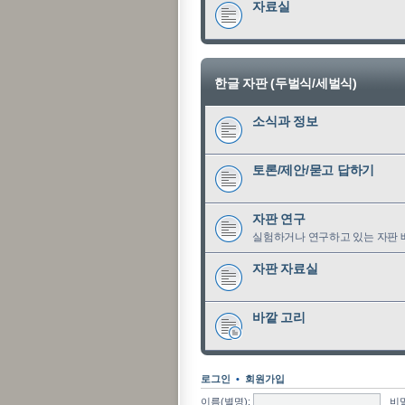
자료실
한글 자판 (두벌식/세벌식)
소식과 정보
토론/제안/묻고 답하기
자판 연구
실험하거나 연구하고 있는 자판 
자판 자료실
바깥 고리
로그인
•
회원가입
이름(별명):
비