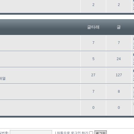
래
글
글
2
2
타
래
글타래
글
글
글
7
7
타
래
글
글
5
24
타
래
글
글
27
127
배열
타
래
글
글
7
8
타
래
글
글
0
0
타
래
밀번호:
|
자동으로 로그인 하기