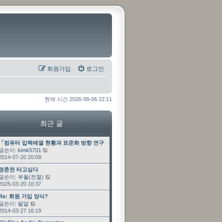
회원가입
로그인
현재 시간 2026-08-06 22:11
최근 글
최근 글
「컴퓨터 입력배열 현황과 표준화 방향 연구」 과제 수…
글쓴이:
kimk5701
최근 글 보기
2014-07-20 20:09
최근 글
경춘천 타고싶다
글쓴이:
부울(전철)
최근 글 보기
2025-03-20 10:37
최근 글
Re: 회원 가입 양식?
글쓴이:
팥알
최근 글 보기
2014-03-27 16:19