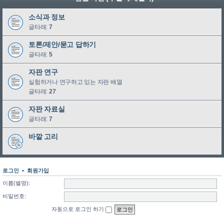
소식과 정보
글타래:
7
토론/제안/묻고 답하기
글타래:
5
자판 연구
실험하거나 연구하고 있는 자판 배열
글타래:
27
자판 자료실
글타래:
7
바깥 고리
로그인
•
회원가입
이름(별명):
비밀번호:
자동으로 로그인 하기