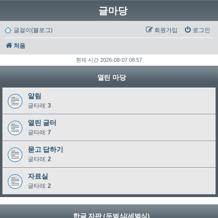
글마당
글걸이(블로그)
회원가입
로그인
처음
현재 시간 2026-08-07 08:57
열린 마당
알림
글타래:
3
열린 글터
글타래:
7
묻고 답하기
글타래:
2
자료실
글타래:
2
한글 자판 (두벌식/세벌식)