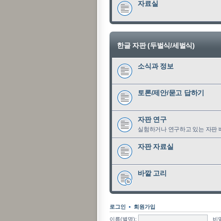
자료실
한글 자판 (두벌식/세벌식)
소식과 정보
토론/제안/묻고 답하기
자판 연구
실험하거나 연구하고 있는 자판 
자판 자료실
바깥 고리
로그인
•
회원가입
이름(별명):
비