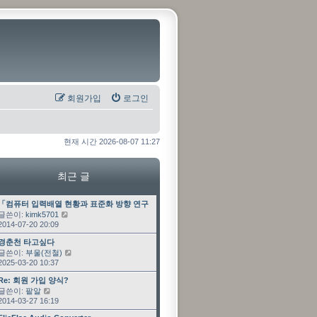
회원가입
로그인
현재 시간 2026-08-07 11:27
최근 글
최근 글
「컴퓨터 입력배열 현황과 표준화 방향 연구」 과제 수…
글쓴이:
kimk5701
최근 글 보기
2014-07-20 20:09
최근 글
경춘천 타고싶다
글쓴이:
부울(전철)
최근 글 보기
2025-03-20 10:37
최근 글
Re: 회원 가입 양식?
글쓴이:
팥알
최근 글 보기
2014-03-27 16:19