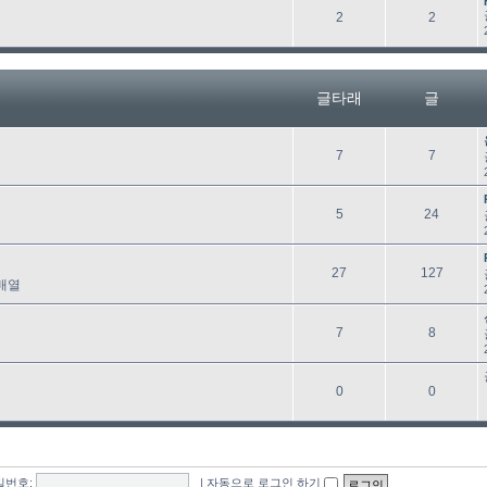
래
글
글
2
2
타
래
글타래
글
글
글
7
7
타
래
글
글
5
24
타
래
글
글
27
127
배열
타
래
글
글
7
8
타
래
글
글
0
0
타
래
밀번호:
|
자동으로 로그인 하기