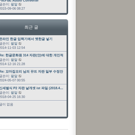
최근 글
FlicFlac Audio Converter
글쓴이:
팥알
최근 글 보기
2015-09-06 08:27
최근 글
최근 글
온라인 한글 입력기에서 옛한글 넣기
글쓴이:
팥알
최근 글 보기
2014-11-03 12:54
최근 글
Re: 한글문화원 314 자판(안)에 대한 개인적인 …
글쓴이:
팥알
최근 글 보기
2014-12-16 21:28
최근 글
Re: 꼬마집오리 님의 뀨뜨 자판 일부 수정안
글쓴이:
팥알
최근 글 보기
2024-05-07 00:55
최근 글
신세벌식 P2 자판 날개셋 ist 파일 (2018.4…
글쓴이:
팥알
최근 글 보기
2018-04-25 16:30
글이 없음