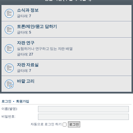
소식과 정보
글타래:
7
토론/제안/묻고 답하기
글타래:
5
자판 연구
실험하거나 연구하고 있는 자판 배열
글타래:
27
자판 자료실
글타래:
7
바깥 고리
로그인
•
회원가입
이름(별명):
비밀번호:
자동으로 로그인 하기