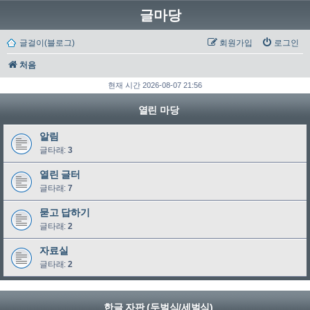
글마당
글걸이(블로그)
회원가입
로그인
처음
현재 시간 2026-08-07 21:56
열린 마당
알림
글타래:
3
열린 글터
글타래:
7
묻고 답하기
글타래:
2
자료실
글타래:
2
한글 자판 (두벌식/세벌식)