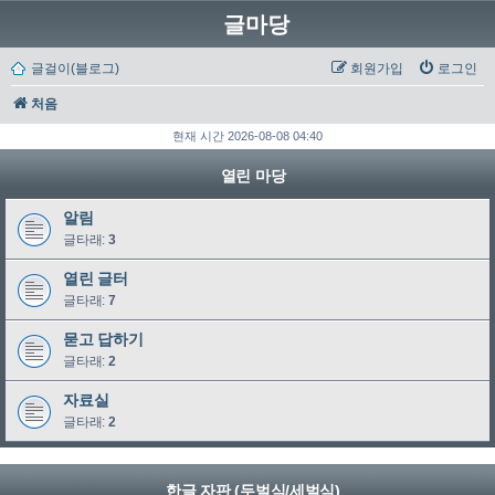
글마당
글걸이(블로그)
회원가입
로그인
처음
현재 시간 2026-08-08 04:40
열린 마당
알림
글타래:
3
열린 글터
글타래:
7
묻고 답하기
글타래:
2
자료실
글타래:
2
한글 자판 (두벌식/세벌식)