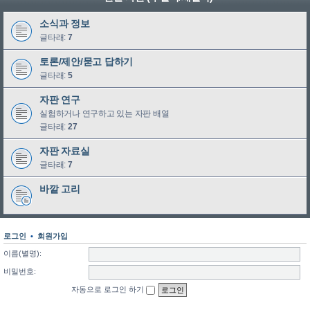
소식과 정보
글타래:
7
토론/제안/묻고 답하기
글타래:
5
자판 연구
실험하거나 연구하고 있는 자판 배열
글타래:
27
자판 자료실
글타래:
7
바깥 고리
로그인
•
회원가입
이름(별명):
비밀번호:
자동으로 로그인 하기