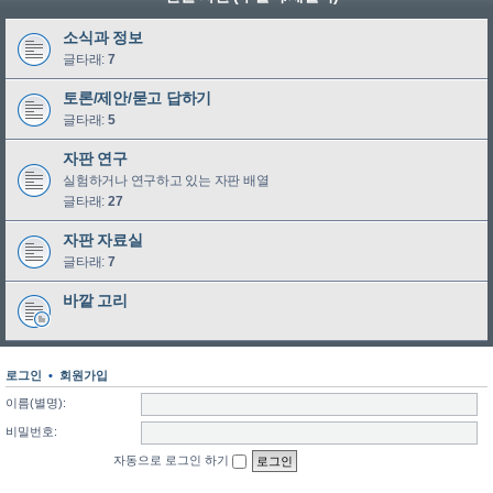
소식과 정보
글타래:
7
토론/제안/묻고 답하기
글타래:
5
자판 연구
실험하거나 연구하고 있는 자판 배열
글타래:
27
자판 자료실
글타래:
7
바깥 고리
로그인
•
회원가입
이름(별명):
비밀번호:
자동으로 로그인 하기