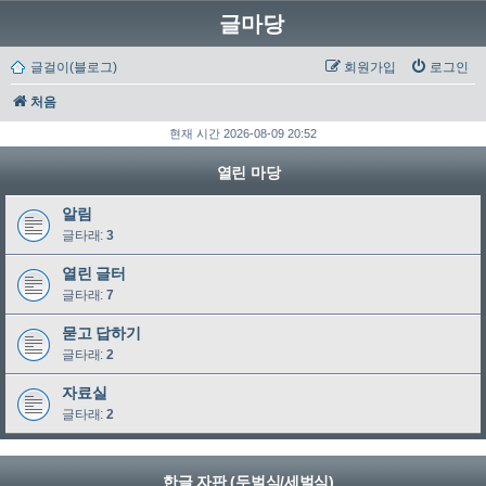
글마당
글걸이(블로그)
회원가입
로그인
처음
현재 시간 2026-08-09 20:52
열린 마당
알림
글타래:
3
열린 글터
글타래:
7
묻고 답하기
글타래:
2
자료실
글타래:
2
한글 자판 (두벌식/세벌식)