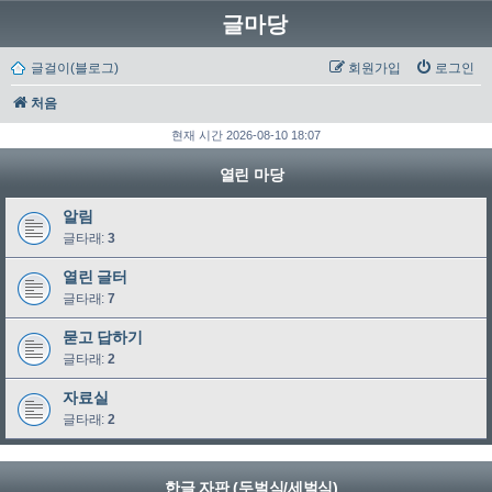
글마당
글걸이(블로그)
회원가입
로그인
처음
현재 시간 2026-08-10 18:07
열린 마당
알림
글타래:
3
열린 글터
글타래:
7
묻고 답하기
글타래:
2
자료실
글타래:
2
한글 자판 (두벌식/세벌식)