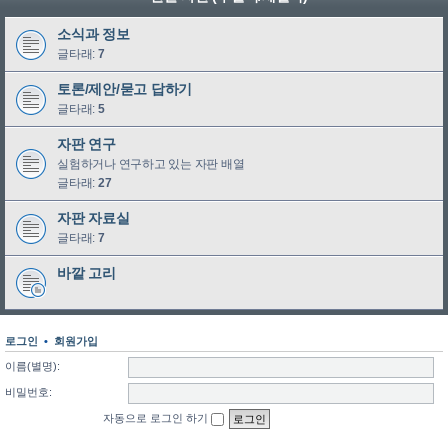
소식과 정보
글타래:
7
토론/제안/묻고 답하기
글타래:
5
자판 연구
실험하거나 연구하고 있는 자판 배열
글타래:
27
자판 자료실
글타래:
7
바깥 고리
로그인
•
회원가입
이름(별명):
비밀번호:
자동으로 로그인 하기