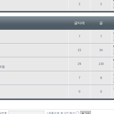
래
글
글
2
2
타
래
글타래
글
글
글
7
7
타
래
글
글
15
34
타
래
글
글
29
130
배열
타
래
글
글
7
8
타
래
글
글
0
0
타
래
밀번호:
|
자동으로 로그인 하기