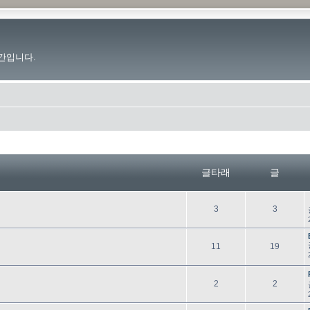
간입니다.
글타래
글
글
글
3
3
타
래
글
글
11
19
타
래
글
글
2
2
타