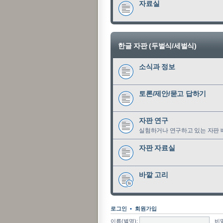
자료실
한글 자판 (두벌식/세벌식)
소식과 정보
토론/제안/묻고 답하기
자판 연구
실험하거나 연구하고 있는 자판 
자판 자료실
바깥 고리
로그인
•
회원가입
이름(별명):
비