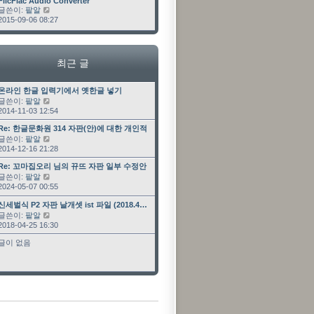
최근 글
FlicFlac Audio Converter
글쓴이:
팥알
최근 글 보기
2015-09-06 08:27
최근 글
최근 글
온라인 한글 입력기에서 옛한글 넣기
글쓴이:
팥알
최근 글 보기
2014-11-03 12:54
최근 글
Re: 한글문화원 314 자판(안)에 대한 개인적인 …
글쓴이:
팥알
최근 글 보기
2014-12-16 21:28
최근 글
Re: 꼬마집오리 님의 뀨뜨 자판 일부 수정안
글쓴이:
팥알
최근 글 보기
2024-05-07 00:55
최근 글
신세벌식 P2 자판 날개셋 ist 파일 (2018.4…
글쓴이:
팥알
최근 글 보기
2018-04-25 16:30
글이 없음