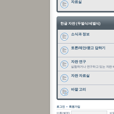
자료실
한글 자판 (두벌식/세벌식)
소식과 정보
토론/제안/묻고 답하기
자판 연구
실험하거나 연구하고 있는 자판 
자판 자료실
바깥 고리
로그인
•
회원가입
이름(별명):
비