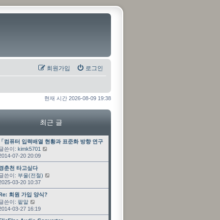
회원가입
로그인
현재 시간 2026-08-09 19:38
최근 글
최근 글
「컴퓨터 입력배열 현황과 표준화 방향 연구」 과제 수…
글쓴이:
kimk5701
최근 글 보기
2014-07-20 20:09
최근 글
경춘천 타고싶다
글쓴이:
부울(전철)
최근 글 보기
2025-03-20 10:37
최근 글
Re: 회원 가입 양식?
글쓴이:
팥알
최근 글 보기
2014-03-27 16:19