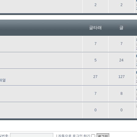
래
글
글
2
2
타
래
글타래
글
글
글
7
7
타
래
글
글
5
24
타
래
글
글
27
127
배열
타
래
글
글
7
8
타
래
글
글
0
0
타
래
밀번호:
|
자동으로 로그인 하기