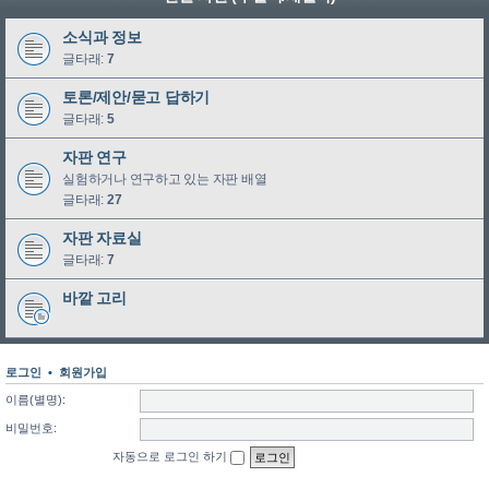
소식과 정보
글타래:
7
토론/제안/묻고 답하기
글타래:
5
자판 연구
실험하거나 연구하고 있는 자판 배열
글타래:
27
자판 자료실
글타래:
7
바깥 고리
로그인
•
회원가입
이름(별명):
비밀번호:
자동으로 로그인 하기