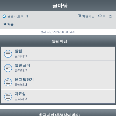
글마당
글걸이(블로그)
회원가입
로그인
처음
현재 시간 2026-08-08 23:31
열린 마당
알림
글타래:
3
열린 글터
글타래:
7
묻고 답하기
글타래:
2
자료실
글타래:
2
한글 자판 (두벌식/세벌식)