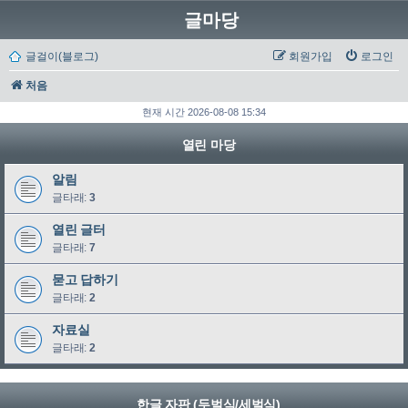
글마당
글걸이(블로그)
회원가입
로그인
처음
현재 시간 2026-08-08 15:34
열린 마당
알림
글타래:
3
열린 글터
글타래:
7
묻고 답하기
글타래:
2
자료실
글타래:
2
한글 자판 (두벌식/세벌식)