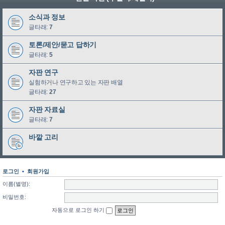
소식과 정보
글타래:
7
토론/제안/묻고 답하기
글타래:
5
자판 연구
실험하거나 연구하고 있는 자판 배열
글타래:
27
자판 자료실
글타래:
7
바깥 고리
로그인
•
회원가입
이름(별명):
비밀번호:
자동으로 로그인 하기