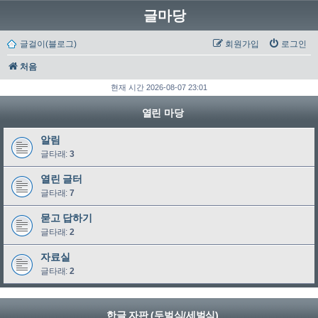
글마당
글걸이(블로그)
회원가입
로그인
처음
현재 시간 2026-08-07 23:01
열린 마당
알림
글타래:
3
열린 글터
글타래:
7
묻고 답하기
글타래:
2
자료실
글타래:
2
한글 자판 (두벌식/세벌식)