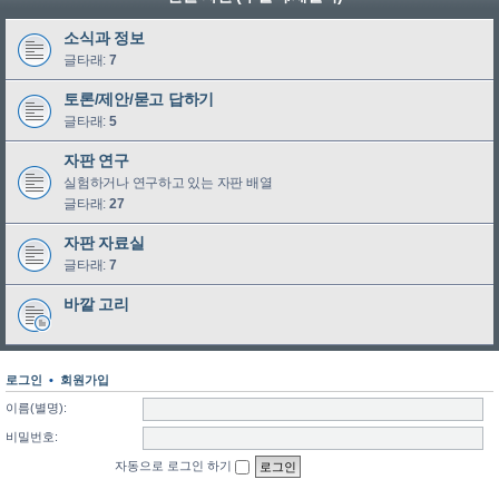
소식과 정보
글타래:
7
토론/제안/묻고 답하기
글타래:
5
자판 연구
실험하거나 연구하고 있는 자판 배열
글타래:
27
자판 자료실
글타래:
7
바깥 고리
로그인
•
회원가입
이름(별명):
비밀번호:
자동으로 로그인 하기