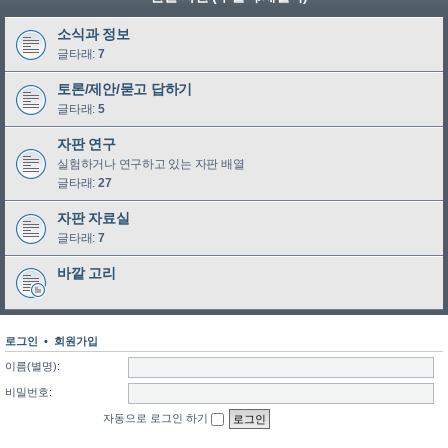
소식과 정보
글타래:
7
토론/제안/묻고 답하기
글타래:
5
자판 연구
실험하거나 연구하고 있는 자판 배열
글타래:
27
자판 자료실
글타래:
7
바깥 고리
로그인
•
회원가입
이름(별명):
비밀번호:
자동으로 로그인 하기