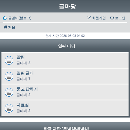
글마당
글걸이(블로그)
회원가입
로그인
처음
현재 시간 2026-08-08 04:02
열린 마당
알림
글타래:
3
열린 글터
글타래:
7
묻고 답하기
글타래:
2
자료실
글타래:
2
한글 자판 (두벌식/세벌식)