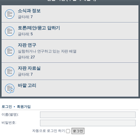
소식과 정보
글타래:
7
토론/제안/묻고 답하기
글타래:
5
자판 연구
실험하거나 연구하고 있는 자판 배열
글타래:
27
자판 자료실
글타래:
7
바깥 고리
로그인
•
회원가입
이름(별명):
비밀번호:
자동으로 로그인 하기