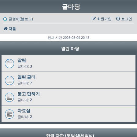
글마당
글걸이(블로그)
회원가입
로그인
처음
현재 시간 2026-08-09 20:43
열린 마당
알림
글타래:
3
열린 글터
글타래:
7
묻고 답하기
글타래:
2
자료실
글타래:
2
한글 자판 (두벌식/세벌식)