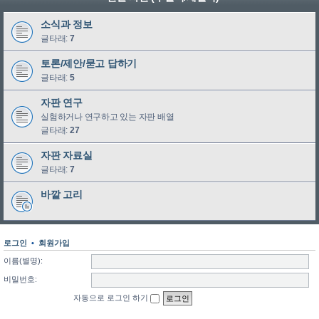
소식과 정보
글타래:
7
토론/제안/묻고 답하기
글타래:
5
자판 연구
실험하거나 연구하고 있는 자판 배열
글타래:
27
자판 자료실
글타래:
7
바깥 고리
로그인
•
회원가입
이름(별명):
비밀번호:
자동으로 로그인 하기