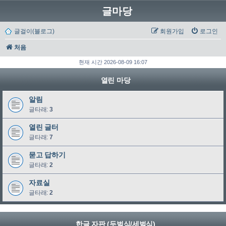
글마당
글걸이(블로그)
회원가입
로그인
처음
현재 시간 2026-08-09 16:07
열린 마당
알림
글타래:
3
열린 글터
글타래:
7
묻고 답하기
글타래:
2
자료실
글타래:
2
한글 자판 (두벌식/세벌식)