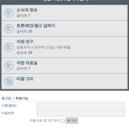
소식과 정보
글타래:
7
토론/제안/묻고 답하기
글타래:
15
자판 연구
실험하거나 연구하고 있는 자판 배열
글타래:
29
자판 자료실
글타래:
7
바깥 고리
로그인
•
회원가입
이름(별명):
비밀번호:
자동으로 로그인 하기