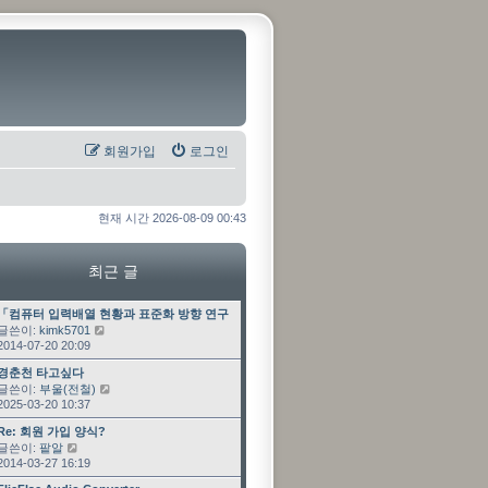
회원가입
로그인
현재 시간 2026-08-09 00:43
최근 글
최근 글
「컴퓨터 입력배열 현황과 표준화 방향 연구」 과제 수…
글쓴이:
kimk5701
최근 글 보기
2014-07-20 20:09
최근 글
경춘천 타고싶다
글쓴이:
부울(전철)
최근 글 보기
2025-03-20 10:37
최근 글
Re: 회원 가입 양식?
글쓴이:
팥알
최근 글 보기
2014-03-27 16:19