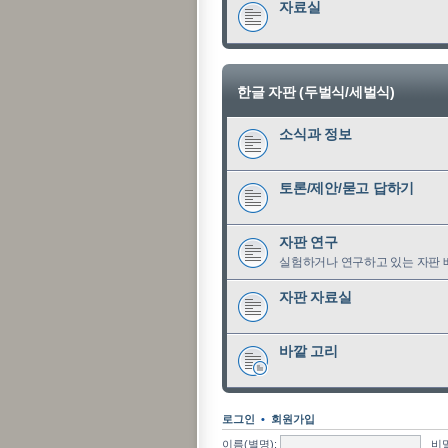
자료실
한글 자판 (두벌식/세벌식)
소식과 정보
토론/제안/묻고 답하기
자판 연구
실험하거나 연구하고 있는 자판 
자판 자료실
바깥 고리
로그인
•
회원가입
이름(별명):
비