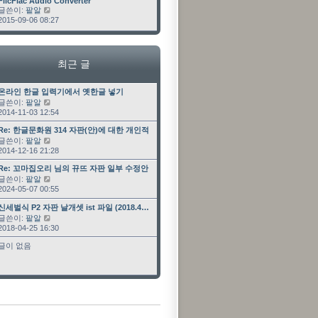
최근 글
FlicFlac Audio Converter
글쓴이:
팥알
최근 글 보기
2015-09-06 08:27
최근 글
최근 글
온라인 한글 입력기에서 옛한글 넣기
글쓴이:
팥알
최근 글 보기
2014-11-03 12:54
최근 글
Re: 한글문화원 314 자판(안)에 대한 개인적인 …
글쓴이:
팥알
최근 글 보기
2014-12-16 21:28
최근 글
Re: 꼬마집오리 님의 뀨뜨 자판 일부 수정안
글쓴이:
팥알
최근 글 보기
2024-05-07 00:55
최근 글
신세벌식 P2 자판 날개셋 ist 파일 (2018.4…
글쓴이:
팥알
최근 글 보기
2018-04-25 16:30
글이 없음