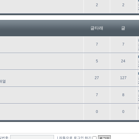
래
글
글
2
2
타
래
글타래
글
글
글
7
7
타
래
글
글
5
24
타
래
글
글
27
127
배열
타
래
글
글
7
8
타
래
글
글
0
0
타
래
밀번호:
|
자동으로 로그인 하기