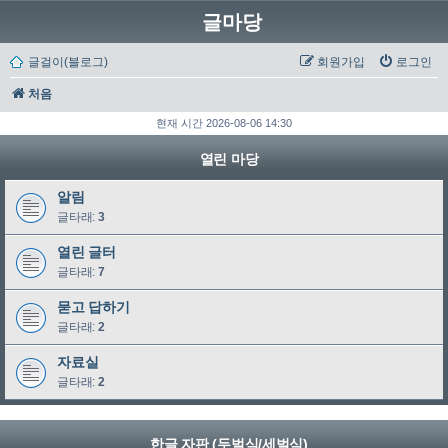
글마당
글걸이(블로그)
회원가입
로그인
처음
현재 시간 2026-08-06 14:30
열린 마당
알림
글타래:
3
열린 글터
글타래:
7
묻고 답하기
글타래:
2
자료실
글타래:
2
한글 자판 (두벌식/세벌식)