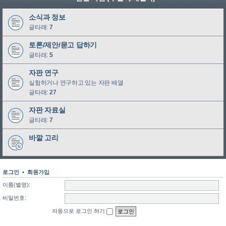
소식과 정보
글타래:
7
토론/제안/묻고 답하기
글타래:
5
자판 연구
실험하거나 연구하고 있는 자판 배열
글타래:
27
자판 자료실
글타래:
7
바깥 고리
로그인
•
회원가입
이름(별명):
비밀번호:
자동으로 로그인 하기