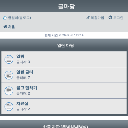
글마당
글걸이(블로그)
회원가입
로그인
처음
현재 시간 2026-08-07 19:14
열린 마당
알림
글타래:
3
열린 글터
글타래:
7
묻고 답하기
글타래:
2
자료실
글타래:
2
한글 자판 (두벌식/세벌식)