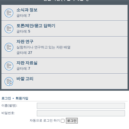
소식과 정보
글타래:
7
토론/제안/묻고 답하기
글타래:
5
자판 연구
실험하거나 연구하고 있는 자판 배열
글타래:
27
자판 자료실
글타래:
7
바깥 고리
로그인
•
회원가입
이름(별명):
비밀번호:
자동으로 로그인 하기