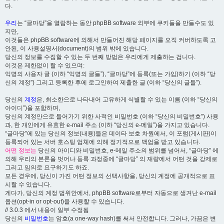
다.
우리
는 “글마당”을 열람하는 동안 phpBB software 외부에 쿠키들을 만들수도 있
지만,
이것들은 phpBB software에 의해서 만들어진 해당 페이지를 오직 커버하도록 고
안된, 이 사용설명서(document)의 범위 밖에 있습니다.
당신의 정보를 수집할 수 있는 두 번째 방법은 우리에게 제출하는 겁니다.
이것은 제한없이 할 수 있으며:
익명의 사용자 글 (이하 “익명의 글들”), “글마당”에 등록(또는 가입)하기 (이하 “당
신의 계정”) 그리고 등록한 후에 로그인하여 제출한 글 (이하 “당신의 글들”).
당신의
계정
은, 최소한으로 나타내어 고유하게 식별할 수 있는 이름 (이하 “당신의
아이디”)을 포함하며,
당신의 계정안으로 들어가기 위한 사적인 비밀번호 (이하 “당신의 비밀번호”) 사용
과, 한 개인에게 유효한 e-mail 주소 (이하 “당신의 e-메일”)을 가지고 있습니다.
“글마당”에 있는 당신의 정보(내용)들은 데이타 보호 차원에서, 이 포럼(게시판)이
등록되어 있는 서버 호스팅 업체에 의해 정기적으로 백업을 받고 있습니다.
어떤 정보는
당신의 아이디와 비밀번호, e-메일 주소의 범위를 넘어서, “글마당” 에
의해 우리의 본론을 벗어나 등록 과정중에 “글마당” 의 재량에서 어떤 것을 강제로
그리고 임의로 요구하기도 하죠.
모든 경우에, 당신이 가진 어떤 정보의 선택사항을, 당신의 계정에 공개적으로 표
시할 수 있습니다.
게다가, 당신의 계정 범위안에서, phpBB software로부터 자동으로 생겨난 e-mail
옵션(opt-in or opt-out)을 사용할 수 있습니다.
// 3.0.3 에서 내용이 일부 수정됨
당신의
비밀번호
는 암호(a one-way hash)를 써서 안전합니다. 그러나, 가끔은 변