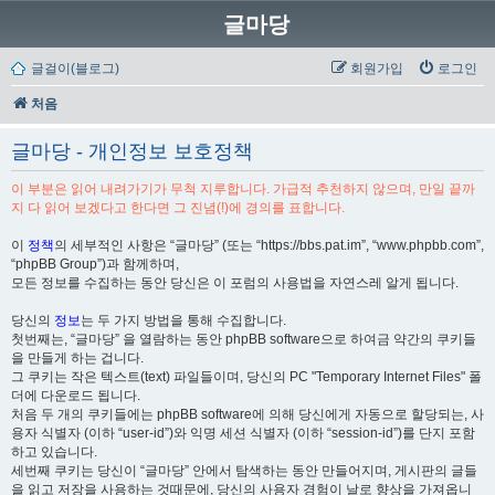
글마당
글걸이(블로그)
회원가입
로그인
처음
글마당 - 개인정보 보호정책
이 부분은 읽어 내려가기가 무척 지루합니다. 가급적 추천하지 않으며, 만일 끝까
지 다 읽어 보겠다고 한다면 그 진념(!)에 경의를 표합니다.
이
정책
의 세부적인 사항은 “글마당” (또는 “https://bbs.pat.im”, “www.phpbb.com”,
“phpBB Group”)과 함께하며,
모든 정보를 수집하는 동안 당신은 이 포럼의 사용법을 자연스레 알게 됩니다.
당신의
정보
는 두 가지 방법을 통해 수집합니다.
첫번째는, “글마당” 을 열람하는 동안 phpBB software으로 하여금 약간의 쿠키들
을 만들게 하는 겁니다.
그 쿠키는 작은 텍스트(text) 파일들이며, 당신의 PC "Temporary Internet Files" 폴
더에 다운로드 됩니다.
처음 두 개의 쿠키들에는 phpBB software에 의해 당신에게 자동으로 할당되는, 사
용자 식별자 (이하 “user-id”)와 익명 세션 식별자 (이하 “session-id”)를 단지 포함
하고 있습니다.
세번째 쿠키는 당신이 “글마당” 안에서 탐색하는 동안 만들어지며, 게시판의 글들
을 읽고 저장을 사용하는 것때문에, 당신의 사용자 경험이 날로 향상을 가져옵니