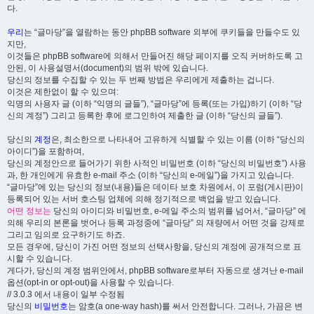
다.
우리
는 “글마당”을 열람하는 동안 phpBB software 외부에 쿠키들을 만들수도 있
지만,
이것들은 phpBB software에 의해서 만들어진 해당 페이지를 오직 커버하도록 고
안된, 이 사용설명서(document)의 범위 밖에 있습니다.
당신의 정보를 수집할 수 있는 두 번째 방법은 우리에게 제출하는 겁니다.
이것은 제한없이 할 수 있으며:
익명의 사용자 글 (이하 “익명의 글들”), “글마당”에 등록(또는 가입)하기 (이하 “당
신의 계정”) 그리고 등록한 후에 로그인하여 제출한 글 (이하 “당신의 글들”).
당신의
계정
은, 최소한으로 나타내어 고유하게 식별할 수 있는 이름 (이하 “당신의
아이디”)을 포함하며,
당신의 계정안으로 들어가기 위한 사적인 비밀번호 (이하 “당신의 비밀번호”) 사용
과, 한 개인에게 유효한 e-mail 주소 (이하 “당신의 e-메일”)을 가지고 있습니다.
“글마당”에 있는 당신의 정보(내용)들은 데이타 보호 차원에서, 이 포럼(게시판)이
등록되어 있는 서버 호스팅 업체에 의해 정기적으로 백업을 받고 있습니다.
어떤 정보는
당신의 아이디와 비밀번호, e-메일 주소의 범위를 넘어서, “글마당” 에
의해 우리의 본론을 벗어나 등록 과정중에 “글마당” 의 재량에서 어떤 것을 강제로
그리고 임의로 요구하기도 하죠.
모든 경우에, 당신이 가진 어떤 정보의 선택사항을, 당신의 계정에 공개적으로 표
시할 수 있습니다.
게다가, 당신의 계정 범위안에서, phpBB software로부터 자동으로 생겨난 e-mail
옵션(opt-in or opt-out)을 사용할 수 있습니다.
// 3.0.3 에서 내용이 일부 수정됨
당신의
비밀번호
는 암호(a one-way hash)를 써서 안전합니다. 그러나, 가끔은 변