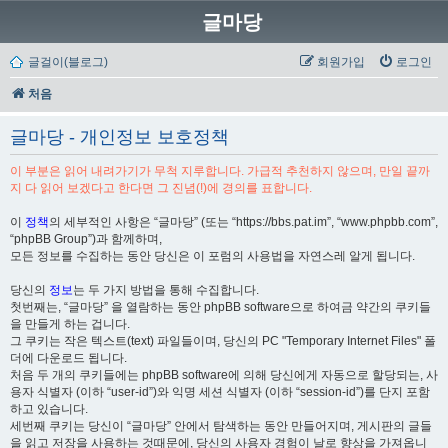
글마당
글걸이(블로그)
회원가입
로그인
처음
글마당 - 개인정보 보호정책
이 부분은 읽어 내려가기가 무척 지루합니다. 가급적 추천하지 않으며, 만일 끝까
지 다 읽어 보겠다고 한다면 그 진념(!)에 경의를 표합니다.
이
정책
의 세부적인 사항은 “글마당” (또는 “https://bbs.pat.im”, “www.phpbb.com”,
“phpBB Group”)과 함께하며,
모든 정보를 수집하는 동안 당신은 이 포럼의 사용법을 자연스레 알게 됩니다.
당신의
정보
는 두 가지 방법을 통해 수집합니다.
첫번째는, “글마당” 을 열람하는 동안 phpBB software으로 하여금 약간의 쿠키들
을 만들게 하는 겁니다.
그 쿠키는 작은 텍스트(text) 파일들이며, 당신의 PC "Temporary Internet Files" 폴
더에 다운로드 됩니다.
처음 두 개의 쿠키들에는 phpBB software에 의해 당신에게 자동으로 할당되는, 사
용자 식별자 (이하 “user-id”)와 익명 세션 식별자 (이하 “session-id”)를 단지 포함
하고 있습니다.
세번째 쿠키는 당신이 “글마당” 안에서 탐색하는 동안 만들어지며, 게시판의 글들
을 읽고 저장을 사용하는 것때문에, 당신의 사용자 경험이 날로 향상을 가져옵니