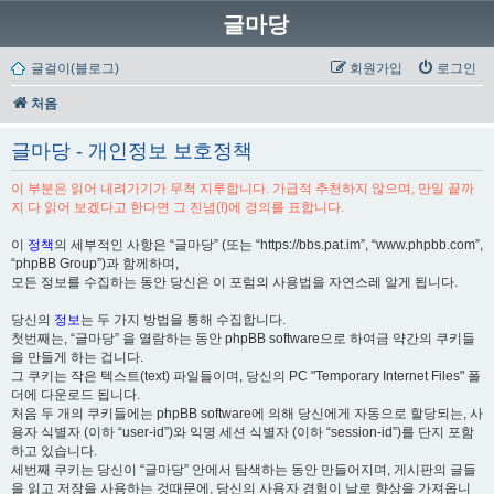
글마당
글걸이(블로그)
회원가입
로그인
처음
글마당 - 개인정보 보호정책
이 부분은 읽어 내려가기가 무척 지루합니다. 가급적 추천하지 않으며, 만일 끝까
지 다 읽어 보겠다고 한다면 그 진념(!)에 경의를 표합니다.
이
정책
의 세부적인 사항은 “글마당” (또는 “https://bbs.pat.im”, “www.phpbb.com”,
“phpBB Group”)과 함께하며,
모든 정보를 수집하는 동안 당신은 이 포럼의 사용법을 자연스레 알게 됩니다.
당신의
정보
는 두 가지 방법을 통해 수집합니다.
첫번째는, “글마당” 을 열람하는 동안 phpBB software으로 하여금 약간의 쿠키들
을 만들게 하는 겁니다.
그 쿠키는 작은 텍스트(text) 파일들이며, 당신의 PC "Temporary Internet Files" 폴
더에 다운로드 됩니다.
처음 두 개의 쿠키들에는 phpBB software에 의해 당신에게 자동으로 할당되는, 사
용자 식별자 (이하 “user-id”)와 익명 세션 식별자 (이하 “session-id”)를 단지 포함
하고 있습니다.
세번째 쿠키는 당신이 “글마당” 안에서 탐색하는 동안 만들어지며, 게시판의 글들
을 읽고 저장을 사용하는 것때문에, 당신의 사용자 경험이 날로 향상을 가져옵니