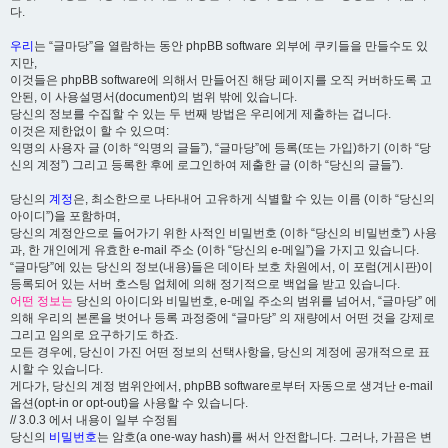
다.
우리
는 “글마당”을 열람하는 동안 phpBB software 외부에 쿠키들을 만들수도 있
지만,
이것들은 phpBB software에 의해서 만들어진 해당 페이지를 오직 커버하도록 고
안된, 이 사용설명서(document)의 범위 밖에 있습니다.
당신의 정보를 수집할 수 있는 두 번째 방법은 우리에게 제출하는 겁니다.
이것은 제한없이 할 수 있으며:
익명의 사용자 글 (이하 “익명의 글들”), “글마당”에 등록(또는 가입)하기 (이하 “당
신의 계정”) 그리고 등록한 후에 로그인하여 제출한 글 (이하 “당신의 글들”).
당신의
계정
은, 최소한으로 나타내어 고유하게 식별할 수 있는 이름 (이하 “당신의
아이디”)을 포함하며,
당신의 계정안으로 들어가기 위한 사적인 비밀번호 (이하 “당신의 비밀번호”) 사용
과, 한 개인에게 유효한 e-mail 주소 (이하 “당신의 e-메일”)을 가지고 있습니다.
“글마당”에 있는 당신의 정보(내용)들은 데이타 보호 차원에서, 이 포럼(게시판)이
등록되어 있는 서버 호스팅 업체에 의해 정기적으로 백업을 받고 있습니다.
어떤 정보는
당신의 아이디와 비밀번호, e-메일 주소의 범위를 넘어서, “글마당” 에
의해 우리의 본론을 벗어나 등록 과정중에 “글마당” 의 재량에서 어떤 것을 강제로
그리고 임의로 요구하기도 하죠.
모든 경우에, 당신이 가진 어떤 정보의 선택사항을, 당신의 계정에 공개적으로 표
시할 수 있습니다.
게다가, 당신의 계정 범위안에서, phpBB software로부터 자동으로 생겨난 e-mail
옵션(opt-in or opt-out)을 사용할 수 있습니다.
// 3.0.3 에서 내용이 일부 수정됨
당신의
비밀번호
는 암호(a one-way hash)를 써서 안전합니다. 그러나, 가끔은 변