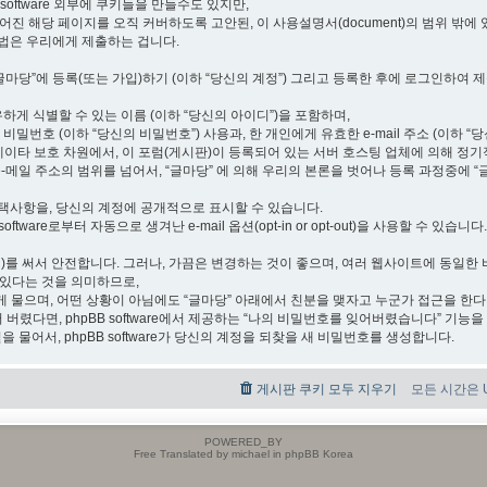
 software 외부에 쿠키들을 만들수도 있지만,
 만들어진 해당 페이지를 오직 커버하도록 고안된, 이 사용설명서(document)의 범위 밖에
방법은 우리에게 제출하는 겁니다.
“글마당”에 등록(또는 가입)하기 (이하 “당신의 계정”) 그리고 등록한 후에 로그인하여 제출
하게 식별할 수 있는 이름 (이하 “당신의 아이디”)을 포함하며,
번호 (이하 “당신의 비밀번호”) 사용과, 한 개인에게 유효한 e-mail 주소 (이하 “당
데이타 보호 차원에서, 이 포럼(게시판)이 등록되어 있는 서버 호스팅 업체에 의해 정
-메일 주소의 범위를 넘어서, “글마당” 에 의해 우리의 본론을 벗어나 등록 과정중에 “
선택사항을, 당신의 계정에 공개적으로 표시할 수 있습니다.
tware로부터 자동으로 생겨난 e-mail 옵션(opt-in or opt-out)을 사용할 수 있습니다.
 hash)를 써서 안전합니다. 그러나, 가끔은 변경하는 것이 좋으며, 여러 웹사이트에 동
 있다는 것을 의미하므로,
 물으며, 어떤 상황이 아님에도 “글마당” 아래에서 친분을 맺자고 누군가 접근을 한
 버렸다면, phpBB software에서 제공하는 “나의 비밀번호를 잊어버렸습니다” 기능을
 물어서, phpBB software가 당신의 계정을 되찾을 새 비밀번호를 생성합니다.
게시판 쿠키 모두 지우기
모든 시간은 UT
POWERED_BY
Free Translated by michael in phpBB Korea