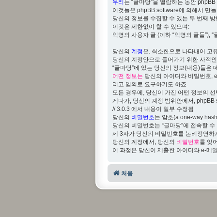
우리
는 “글마당”을 열람하는 동안 phpBB
이것들은 phpBB software에 의해서
당신의 정보를 수집할 수 있는 두 번째 
이것은 제한없이 할 수 있으며:
익명의 사용자 글 (이하 “익명의 글들”), 
당신의
계정
은, 최소한으로 나타내어 고유
당신의 계정안으로 들어가기 위한 사적인 비밀
“글마당”에 있는 당신의 정보(내용)들은 
어떤 정보는
당신의 아이디와 비밀번호, e
리고 임의로 요구하기도 하죠.
모든 경우에, 당신이 가진 어떤 정보의 
게다가, 당신의 계정 범위안에서, phpBB sof
// 3.0.3 에서 내용이 일부 수정됨
당신의
비밀번호
는 암호(a one-way
당신의 비밀번호는 “글마당”에 접속할 수
제 3자가 당신의 비밀번호를 논리정연하게
당신의 계정에서, 당신의
비밀번호
를 잊어
이 과정은 당신이 제출한 아이디와 e-메일을
처음