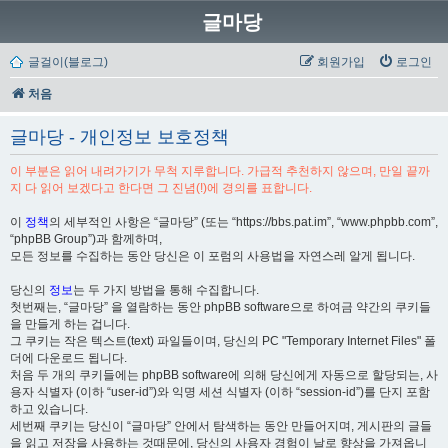
글마당
글걸이(블로그)
회원가입
로그인
처음
글마당 - 개인정보 보호정책
이 부분은 읽어 내려가기가 무척 지루합니다. 가급적 추천하지 않으며, 만일 끝까
지 다 읽어 보겠다고 한다면 그 진념(!)에 경의를 표합니다.
이
정책
의 세부적인 사항은 “글마당” (또는 “https://bbs.pat.im”, “www.phpbb.com”,
“phpBB Group”)과 함께하며,
모든 정보를 수집하는 동안 당신은 이 포럼의 사용법을 자연스레 알게 됩니다.
당신의
정보
는 두 가지 방법을 통해 수집합니다.
첫번째는, “글마당” 을 열람하는 동안 phpBB software으로 하여금 약간의 쿠키들
을 만들게 하는 겁니다.
그 쿠키는 작은 텍스트(text) 파일들이며, 당신의 PC "Temporary Internet Files" 폴
더에 다운로드 됩니다.
처음 두 개의 쿠키들에는 phpBB software에 의해 당신에게 자동으로 할당되는, 사
용자 식별자 (이하 “user-id”)와 익명 세션 식별자 (이하 “session-id”)를 단지 포함
하고 있습니다.
세번째 쿠키는 당신이 “글마당” 안에서 탐색하는 동안 만들어지며, 게시판의 글들
을 읽고 저장을 사용하는 것때문에, 당신의 사용자 경험이 날로 향상을 가져옵니