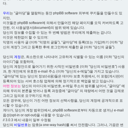
다.
우리
는 “글마당”을 열람하는 동안 phpBB software 외부에 쿠키들을 만들수도 있
지만,
이것들은 phpBB software에 의해서 만들어진 해당 페이지를 오직 커버하도록 고
안된, 이 사용설명서(document)의 범위 밖에 있습니다.
당신의 정보를 수집할 수 있는 두 번째 방법은 우리에게 제출하는 겁니다.
이것은 제한없이 할 수 있으며:
익명의 사용자 글 (이하 “익명의 글들”), “글마당”에 등록(또는 가입)하기 (이하 “당
신의 계정”) 그리고 등록한 후에 로그인하여 제출한 글 (이하 “당신의 글들”).
당신의
계정
은, 최소한으로 나타내어 고유하게 식별할 수 있는 이름 (이하 “당신의
아이디”)을 포함하며,
당신의 계정안으로 들어가기 위한 사적인 비밀번호 (이하 “당신의 비밀번호”) 사용
과, 한 개인에게 유효한 e-mail 주소 (이하 “당신의 e-메일”)을 가지고 있습니다.
“글마당”에 있는 당신의 정보(내용)들은 데이타 보호 차원에서, 이 포럼(게시판)이
등록되어 있는 서버 호스팅 업체에 의해 정기적으로 백업을 받고 있습니다.
어떤 정보는
당신의 아이디와 비밀번호, e-메일 주소의 범위를 넘어서, “글마당” 에
의해 우리의 본론을 벗어나 등록 과정중에 “글마당” 의 재량에서 어떤 것을 강제로
그리고 임의로 요구하기도 하죠.
모든 경우에, 당신이 가진 어떤 정보의 선택사항을, 당신의 계정에 공개적으로 표
시할 수 있습니다.
게다가, 당신의 계정 범위안에서, phpBB software로부터 자동으로 생겨난 e-mail
옵션(opt-in or opt-out)을 사용할 수 있습니다.
// 3.0.3 에서 내용이 일부 수정됨
당신의
비밀번호
는 암호(a one-way hash)를 써서 안전합니다. 그러나, 가끔은 변