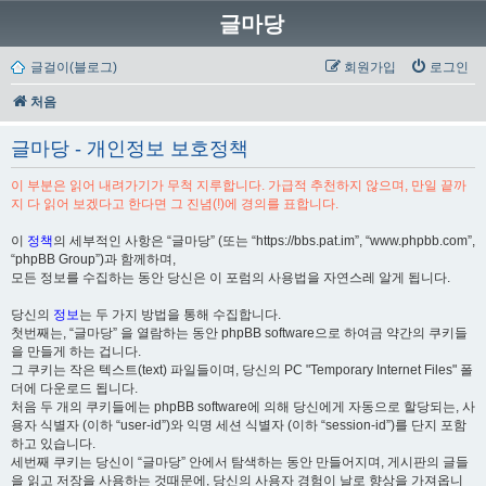
글마당
글걸이(블로그)
회원가입
로그인
처음
글마당 - 개인정보 보호정책
이 부분은 읽어 내려가기가 무척 지루합니다. 가급적 추천하지 않으며, 만일 끝까
지 다 읽어 보겠다고 한다면 그 진념(!)에 경의를 표합니다.
이
정책
의 세부적인 사항은 “글마당” (또는 “https://bbs.pat.im”, “www.phpbb.com”,
“phpBB Group”)과 함께하며,
모든 정보를 수집하는 동안 당신은 이 포럼의 사용법을 자연스레 알게 됩니다.
당신의
정보
는 두 가지 방법을 통해 수집합니다.
첫번째는, “글마당” 을 열람하는 동안 phpBB software으로 하여금 약간의 쿠키들
을 만들게 하는 겁니다.
그 쿠키는 작은 텍스트(text) 파일들이며, 당신의 PC "Temporary Internet Files" 폴
더에 다운로드 됩니다.
처음 두 개의 쿠키들에는 phpBB software에 의해 당신에게 자동으로 할당되는, 사
용자 식별자 (이하 “user-id”)와 익명 세션 식별자 (이하 “session-id”)를 단지 포함
하고 있습니다.
세번째 쿠키는 당신이 “글마당” 안에서 탐색하는 동안 만들어지며, 게시판의 글들
을 읽고 저장을 사용하는 것때문에, 당신의 사용자 경험이 날로 향상을 가져옵니