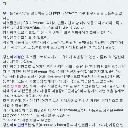
다.
우리
는 “글마당”을 열람하는 동안 phpBB software 외부에 쿠키들을 만들수도 있
지만,
이것들은 phpBB software에 의해서 만들어진 해당 페이지를 오직 커버하도록 고
안된, 이 사용설명서(document)의 범위 밖에 있습니다.
당신의 정보를 수집할 수 있는 두 번째 방법은 우리에게 제출하는 겁니다.
이것은 제한없이 할 수 있으며:
익명의 사용자 글 (이하 “익명의 글들”), “글마당”에 등록(또는 가입)하기 (이하 “당
신의 계정”) 그리고 등록한 후에 로그인하여 제출한 글 (이하 “당신의 글들”).
당신의
계정
은, 최소한으로 나타내어 고유하게 식별할 수 있는 이름 (이하 “당신의
아이디”)을 포함하며,
당신의 계정안으로 들어가기 위한 사적인 비밀번호 (이하 “당신의 비밀번호”) 사용
과, 한 개인에게 유효한 e-mail 주소 (이하 “당신의 e-메일”)을 가지고 있습니다.
“글마당”에 있는 당신의 정보(내용)들은 데이타 보호 차원에서, 이 포럼(게시판)이
등록되어 있는 서버 호스팅 업체에 의해 정기적으로 백업을 받고 있습니다.
어떤 정보는
당신의 아이디와 비밀번호, e-메일 주소의 범위를 넘어서, “글마당” 에
의해 우리의 본론을 벗어나 등록 과정중에 “글마당” 의 재량에서 어떤 것을 강제로
그리고 임의로 요구하기도 하죠.
모든 경우에, 당신이 가진 어떤 정보의 선택사항을, 당신의 계정에 공개적으로 표
시할 수 있습니다.
게다가, 당신의 계정 범위안에서, phpBB software로부터 자동으로 생겨난 e-mail
옵션(opt-in or opt-out)을 사용할 수 있습니다.
// 3.0.3 에서 내용이 일부 수정됨
당신의
비밀번호
는 암호(a one-way hash)를 써서 안전합니다. 그러나, 가끔은 변