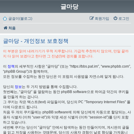
글마당
글걸이(블로그)
회원가입
로그인
처음
글마당 - 개인정보 보호정책
이 부분은 읽어 내려가기가 무척 지루합니다. 가급적 추천하지 않으며, 만일 끝까
지 다 읽어 보겠다고 한다면 그 진념(!)에 경의를 표합니다.
이
정책
의 세부적인 사항은 “글마당” (또는 “https://bbs.pat.im”, “www.phpbb.com”,
“phpBB Group”)과 함께하며,
모든 정보를 수집하는 동안 당신은 이 포럼의 사용법을 자연스레 알게 됩니다.
당신의
정보
는 두 가지 방법을 통해 수집합니다.
첫번째는, “글마당” 을 열람하는 동안 phpBB software으로 하여금 약간의 쿠키들
을 만들게 하는 겁니다.
그 쿠키는 작은 텍스트(text) 파일들이며, 당신의 PC "Temporary Internet Files" 폴
더에 다운로드 됩니다.
처음 두 개의 쿠키들에는 phpBB software에 의해 당신에게 자동으로 할당되는, 사
용자 식별자 (이하 “user-id”)와 익명 세션 식별자 (이하 “session-id”)를 단지 포함
하고 있습니다.
세번째 쿠키는 당신이 “글마당” 안에서 탐색하는 동안 만들어지며, 게시판의 글들
을 읽고 저장을 사용하는 것때문에, 당신의 사용자 경험이 날로 향상을 가져옵니