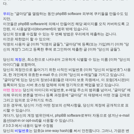
다.
우리
는 “글마당”을 열람하는 동안 phpBB software 외부에 쿠키들을 만들수도 있
지만,
이것들은 phpBB software에 의해서 만들어진 해당 페이지를 오직 커버하도록 고
안된, 이 사용설명서(document)의 범위 밖에 있습니다.
당신의 정보를 수집할 수 있는 두 번째 방법은 우리에게 제출하는 겁니다.
이것은 제한없이 할 수 있으며:
익명의 사용자 글 (이하 “익명의 글들”), “글마당”에 등록(또는 가입)하기 (이하 “당
신의 계정”) 그리고 등록한 후에 로그인하여 제출한 글 (이하 “당신의 글들”).
당신의
계정
은, 최소한으로 나타내어 고유하게 식별할 수 있는 이름 (이하 “당신의
아이디”)을 포함하며,
당신의 계정안으로 들어가기 위한 사적인 비밀번호 (이하 “당신의 비밀번호”) 사용
과, 한 개인에게 유효한 e-mail 주소 (이하 “당신의 e-메일”)을 가지고 있습니다.
“글마당”에 있는 당신의 정보(내용)들은 데이타 보호 차원에서, 이 포럼(게시판)이
등록되어 있는 서버 호스팅 업체에 의해 정기적으로 백업을 받고 있습니다.
어떤 정보는
당신의 아이디와 비밀번호, e-메일 주소의 범위를 넘어서, “글마당” 에
의해 우리의 본론을 벗어나 등록 과정중에 “글마당” 의 재량에서 어떤 것을 강제로
그리고 임의로 요구하기도 하죠.
모든 경우에, 당신이 가진 어떤 정보의 선택사항을, 당신의 계정에 공개적으로 표
시할 수 있습니다.
게다가, 당신의 계정 범위안에서, phpBB software로부터 자동으로 생겨난 e-mail
옵션(opt-in or opt-out)을 사용할 수 있습니다.
// 3.0.3 에서 내용이 일부 수정됨
당신의
비밀번호
는 암호(a one-way hash)를 써서 안전합니다. 그러나, 가끔은 변