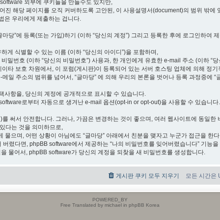
 software 외부에 쿠키들을 만들수도 있지만,
 만들어진 해당 페이지를 오직 커버하도록 고안된, 이 사용설명서(document)의 범위 밖에
방법은 우리에게 제출하는 겁니다.
“글마당”에 등록(또는 가입)하기 (이하 “당신의 계정”) 그리고 등록한 후에 로그인하여 제출
하게 식별할 수 있는 이름 (이하 “당신의 아이디”)을 포함하며,
번호 (이하 “당신의 비밀번호”) 사용과, 한 개인에게 유효한 e-mail 주소 (이하 “당
데이타 보호 차원에서, 이 포럼(게시판)이 등록되어 있는 서버 호스팅 업체에 의해 정
-메일 주소의 범위를 넘어서, “글마당” 에 의해 우리의 본론을 벗어나 등록 과정중에 “
선택사항을, 당신의 계정에 공개적으로 표시할 수 있습니다.
tware로부터 자동으로 생겨난 e-mail 옵션(opt-in or opt-out)을 사용할 수 있습니다.
 hash)를 써서 안전합니다. 그러나, 가끔은 변경하는 것이 좋으며, 여러 웹사이트에 동
 있다는 것을 의미하므로,
 물으며, 어떤 상황이 아님에도 “글마당” 아래에서 친분을 맺자고 누군가 접근을 한
 버렸다면, phpBB software에서 제공하는 “나의 비밀번호를 잊어버렸습니다” 기능을
 물어서, phpBB software가 당신의 계정을 되찾을 새 비밀번호를 생성합니다.
게시판 쿠키 모두 지우기
모든 시간은 UT
POWERED_BY
Free Translated by michael in phpBB Korea