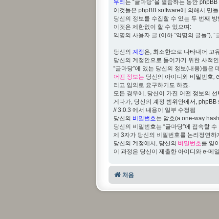
우리
는 “글마당”을 열람하는 동안 phpBB
이것들은 phpBB software에 의해서
당신의 정보를 수집할 수 있는 두 번째 
이것은 제한없이 할 수 있으며:
익명의 사용자 글 (이하 “익명의 글들”), 
당신의
계정
은, 최소한으로 나타내어 고유
당신의 계정안으로 들어가기 위한 사적인 비밀
“글마당”에 있는 당신의 정보(내용)들은 
어떤 정보는
당신의 아이디와 비밀번호, e
리고 임의로 요구하기도 하죠.
모든 경우에, 당신이 가진 어떤 정보의 
게다가, 당신의 계정 범위안에서, phpBB sof
// 3.0.3 에서 내용이 일부 수정됨
당신의
비밀번호
는 암호(a one-way
당신의 비밀번호는 “글마당”에 접속할 수
제 3자가 당신의 비밀번호를 논리정연하게
당신의 계정에서, 당신의
비밀번호
를 잊어
이 과정은 당신이 제출한 아이디와 e-메일을
처음