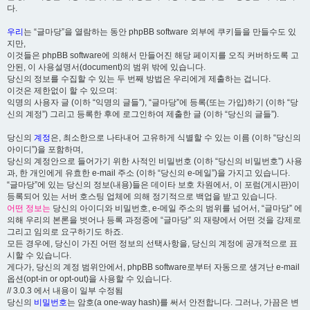
다.
우리
는 “글마당”을 열람하는 동안 phpBB software 외부에 쿠키들을 만들수도 있
지만,
이것들은 phpBB software에 의해서 만들어진 해당 페이지를 오직 커버하도록 고
안된, 이 사용설명서(document)의 범위 밖에 있습니다.
당신의 정보를 수집할 수 있는 두 번째 방법은 우리에게 제출하는 겁니다.
이것은 제한없이 할 수 있으며:
익명의 사용자 글 (이하 “익명의 글들”), “글마당”에 등록(또는 가입)하기 (이하 “당
신의 계정”) 그리고 등록한 후에 로그인하여 제출한 글 (이하 “당신의 글들”).
당신의
계정
은, 최소한으로 나타내어 고유하게 식별할 수 있는 이름 (이하 “당신의
아이디”)을 포함하며,
당신의 계정안으로 들어가기 위한 사적인 비밀번호 (이하 “당신의 비밀번호”) 사용
과, 한 개인에게 유효한 e-mail 주소 (이하 “당신의 e-메일”)을 가지고 있습니다.
“글마당”에 있는 당신의 정보(내용)들은 데이타 보호 차원에서, 이 포럼(게시판)이
등록되어 있는 서버 호스팅 업체에 의해 정기적으로 백업을 받고 있습니다.
어떤 정보는
당신의 아이디와 비밀번호, e-메일 주소의 범위를 넘어서, “글마당” 에
의해 우리의 본론을 벗어나 등록 과정중에 “글마당” 의 재량에서 어떤 것을 강제로
그리고 임의로 요구하기도 하죠.
모든 경우에, 당신이 가진 어떤 정보의 선택사항을, 당신의 계정에 공개적으로 표
시할 수 있습니다.
게다가, 당신의 계정 범위안에서, phpBB software로부터 자동으로 생겨난 e-mail
옵션(opt-in or opt-out)을 사용할 수 있습니다.
// 3.0.3 에서 내용이 일부 수정됨
당신의
비밀번호
는 암호(a one-way hash)를 써서 안전합니다. 그러나, 가끔은 변