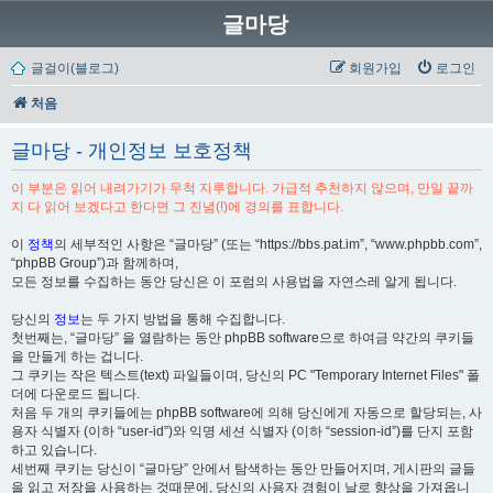
글마당
글걸이(블로그)
회원가입
로그인
처음
글마당 - 개인정보 보호정책
이 부분은 읽어 내려가기가 무척 지루합니다. 가급적 추천하지 않으며, 만일 끝까
지 다 읽어 보겠다고 한다면 그 진념(!)에 경의를 표합니다.
이
정책
의 세부적인 사항은 “글마당” (또는 “https://bbs.pat.im”, “www.phpbb.com”,
“phpBB Group”)과 함께하며,
모든 정보를 수집하는 동안 당신은 이 포럼의 사용법을 자연스레 알게 됩니다.
당신의
정보
는 두 가지 방법을 통해 수집합니다.
첫번째는, “글마당” 을 열람하는 동안 phpBB software으로 하여금 약간의 쿠키들
을 만들게 하는 겁니다.
그 쿠키는 작은 텍스트(text) 파일들이며, 당신의 PC "Temporary Internet Files" 폴
더에 다운로드 됩니다.
처음 두 개의 쿠키들에는 phpBB software에 의해 당신에게 자동으로 할당되는, 사
용자 식별자 (이하 “user-id”)와 익명 세션 식별자 (이하 “session-id”)를 단지 포함
하고 있습니다.
세번째 쿠키는 당신이 “글마당” 안에서 탐색하는 동안 만들어지며, 게시판의 글들
을 읽고 저장을 사용하는 것때문에, 당신의 사용자 경험이 날로 향상을 가져옵니