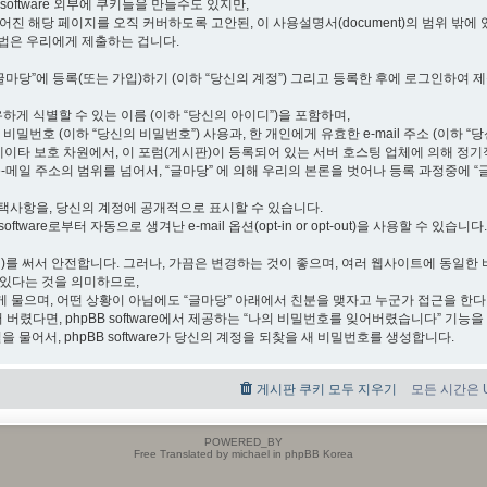
 software 외부에 쿠키들을 만들수도 있지만,
 만들어진 해당 페이지를 오직 커버하도록 고안된, 이 사용설명서(document)의 범위 밖에
방법은 우리에게 제출하는 겁니다.
“글마당”에 등록(또는 가입)하기 (이하 “당신의 계정”) 그리고 등록한 후에 로그인하여 제출
하게 식별할 수 있는 이름 (이하 “당신의 아이디”)을 포함하며,
번호 (이하 “당신의 비밀번호”) 사용과, 한 개인에게 유효한 e-mail 주소 (이하 “당
데이타 보호 차원에서, 이 포럼(게시판)이 등록되어 있는 서버 호스팅 업체에 의해 정
-메일 주소의 범위를 넘어서, “글마당” 에 의해 우리의 본론을 벗어나 등록 과정중에 “
선택사항을, 당신의 계정에 공개적으로 표시할 수 있습니다.
tware로부터 자동으로 생겨난 e-mail 옵션(opt-in or opt-out)을 사용할 수 있습니다.
 hash)를 써서 안전합니다. 그러나, 가끔은 변경하는 것이 좋으며, 여러 웹사이트에 동
 있다는 것을 의미하므로,
 물으며, 어떤 상황이 아님에도 “글마당” 아래에서 친분을 맺자고 누군가 접근을 한
 버렸다면, phpBB software에서 제공하는 “나의 비밀번호를 잊어버렸습니다” 기능을
 물어서, phpBB software가 당신의 계정을 되찾을 새 비밀번호를 생성합니다.
게시판 쿠키 모두 지우기
모든 시간은 UT
POWERED_BY
Free Translated by michael in phpBB Korea