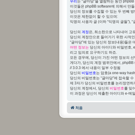
우리
는 “글마당”을 열람하는 동안 phpBB
이것들은 phpBB software에 의해서
당신의 정보를 수집할 수 있는 두 번째 
이것은 제한없이 할 수 있으며:
익명의 사용자 글 (이하 “익명의 글들”), 
당신의
계정
은, 최소한으로 나타내어 고유
당신의 계정안으로 들어가기 위한 사적인 비밀
“글마당”에 있는 당신의 정보(내용)들은 
어떤 정보는
당신의 아이디와 비밀번호, e
리고 임의로 요구하기도 하죠.
모든 경우에, 당신이 가진 어떤 정보의 
게다가, 당신의 계정 범위안에서, phpBB sof
// 3.0.3 에서 내용이 일부 수정됨
당신의
비밀번호
는 암호(a one-way
당신의 비밀번호는 “글마당”에 접속할 수
제 3자가 당신의 비밀번호를 논리정연하게
당신의 계정에서, 당신의
비밀번호
를 잊어
이 과정은 당신이 제출한 아이디와 e-메일을
처음