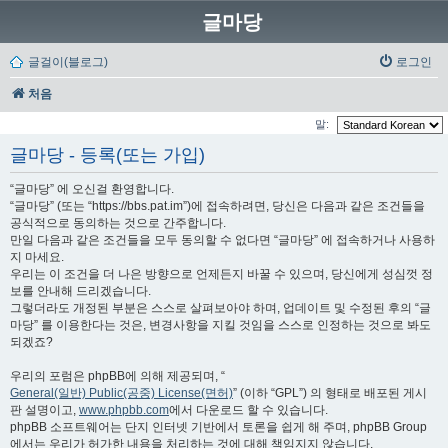
글마당
글걸이(블로그)
로그인
처음
말:
글마당 - 등록(또는 가입)
“글마당” 에 오신걸 환영합니다.
“글마당” (또는 “https://bbs.pat.im”)에 접속하려면, 당신은 다음과 같은 조건들을
공식적으로 동의하는 것으로 간주합니다.
만일 다음과 같은 조건들을 모두 동의할 수 없다면 “글마당” 에 접속하거나 사용하
지 마세요.
우리는 이 조건을 더 나은 방향으로 언제든지 바꿀 수 있으며, 당신에게 성심껏 정
보를 안내해 드리겠습니다.
그렇더라도 개정된 부분은 스스로 살펴보아야 하며, 업데이트 및 수정된 후의 “글
마당” 를 이용한다는 것은, 변경사항을 지킬 것임을 스스로 인정하는 것으로 봐도
되겠죠?
우리의 포럼은 phpBB에 의해 제공되며, “
General(일반) Public(공중) License(면허)
” (이하 “GPL”) 의 형태로 배포된 게시
판 설명이고,
www.phpbb.com
에서 다운로드 할 수 있습니다.
phpBB 소프트웨어는 단지 인터넷 기반에서 토론을 쉽게 해 주며, phpBB Group
에서는 우리가 허가한 내용을 처리하는 것에 대해 책임지지 않습니다.