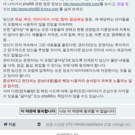
더 나아가서 phpBB 관한 영문 정보는
http://www.phpbb.com/
를 보시고,
한글 정
보
는
http://www.phpBB Korea.com
를 살펴 보세요.
당신은
욕설, 폭언, 저(비)속어, 비방, 협박, 음담패설
등등.. 에 해당하는 단어들을
이 포럼에서 사용하지 않을 것임을 약속하며
또한 “글마당” 에 올리는 모든 내용들에 관해선 현행 관련법과 미풍양속에 저촉되
지 않아야 합니다. 예를들어 저작권, 사적 침해, 무단 도용, 여론 조장, 명예훼손 등
등...
당신이 만약 계속해서 그런 내용들을 올린다면, 관리자(또는 운영자)는 즉각적이
고 영구적으로 당신을 추방할 것이며, 필요하다면 당신의 인터넷 서비스 제공자에
게도 알릴겁니다.
관리자(또는 운영자)는 이 포럼(“글마당”)에 맞도록 언제든지 당신이 올린 내용들
을 삭제, 잠금, 옮김, 편집할 수 있다는 것에 대해 동의해야 합니다.
또한 당신은 이 포럼에 입력하는 모든 정보가 데이타베이스에 저장된다는 것을 알
고 있어야 합니다.
중요하다고 판단되는 정보(내용)들은 해당 사용자의 승낙없이 외부로 노출되는 일
은 없지만
,
서버 다운(접속불량) 및 해킹 시도에 대해, 일부(모든) 데이터가 손상으로 이어질
수 있음을 “글마당” 또는 phpBB는 책임지지 않을 수도 있습니다.
처음
모든 시간은 UTC+09:00 Asia/Seoul 으로 나타냅니다
POWERED_BY