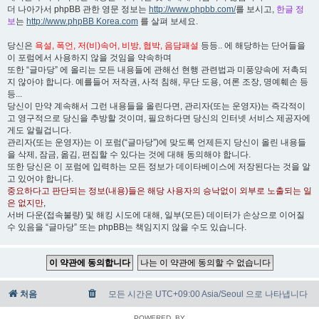
더 나아가서 phpBB 관한 영문 정보는
http://www.phpbb.com/
를 보시고,
한글 정
보
는
http://www.phpBB Korea.com
를 살펴 보세요.
당신은
욕설, 폭언, 저(비)속어, 비방, 협박, 음담패설
등등.. 에 해당하는 단어들을
이 포럼에서 사용하지 않을 것임을 약속하며
또한 “글마당” 에 올리는 모든 내용들에 관해선 현행 관련법과 미풍양속에 저촉되
지 않아야 합니다. 예를들어 저작권, 사적 침해, 무단 도용, 여론 조장, 명예훼손 등
등...
당신이 만약 계속해서 그런 내용들을 올린다면, 관리자(또는 운영자)는 즉각적이
고 영구적으로 당신을 추방할 것이며, 필요하다면 당신의 인터넷 서비스 제공자에
게도 알릴겁니다.
관리자(또는 운영자)는 이 포럼(“글마당”)에 맞도록 언제든지 당신이 올린 내용들
을 삭제, 잠금, 옮김, 편집할 수 있다는 것에 대해 동의해야 합니다.
또한 당신은 이 포럼에 입력하는 모든 정보가 데이타베이스에 저장된다는 것을 알
고 있어야 합니다.
중요하다고 판단되는 정보(내용)들은 해당 사용자의 승낙없이 외부로 노출되는 일
은 없지만
,
서버 다운(접속불량) 및 해킹 시도에 대해, 일부(모든) 데이터가 손상으로 이어질
수 있음을 “글마당” 또는 phpBB는 책임지지 않을 수도 있습니다.
처음
모든 시간은 UTC+09:00 Asia/Seoul 으로 나타냅니다
POWERED_BY