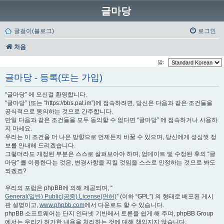
글마당
글걸이(블로그)
로그인
처음
말:
글마당 - 등록(또는 가입)
“글마당” 에 오신걸 환영합니다.
“글마당” (또는 “https://bbs.pat.im”)에 접속하려면, 당신은 다음과 같은 조건들을
공식적으로 동의하는 것으로 간주합니다.
만일 다음과 같은 조건들을 모두 동의할 수 없다면 “글마당” 에 접속하거나 사용하
지 마세요.
우리는 이 조건을 더 나은 방향으로 언제든지 바꿀 수 있으며, 당신에게 성심껏 정
보를 안내해 드리겠습니다.
그렇더라도 개정된 부분은 스스로 살펴보아야 하며, 업데이트 및 수정된 후의 “글
마당” 를 이용한다는 것은, 변경사항을 지킬 것임을 스스로 인정하는 것으로 봐도
되겠죠?
우리의 포럼은 phpBB에 의해 제공되며, “
General(일반) Public(공중) License(면허)
” (이하 “GPL”) 의 형태로 배포된 게시
판 설명이고,
www.phpbb.com
에서 다운로드 할 수 있습니다.
phpBB 소프트웨어는 단지 인터넷 기반에서 토론을 쉽게 해 주며, phpBB Group
에서는 우리가 허가한 내용을 처리하는 것에 대해 책임지지 않습니다.