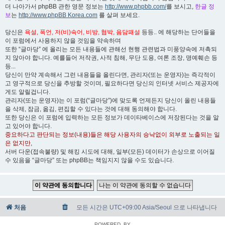
더 나아가서 phpBB 관한 영문 정보는
http://www.phpbb.com/
를 보시고,
한글 정
보
는
http://www.phpBB Korea.com
를 살펴 보세요.
당신은
욕설, 폭언, 저(비)속어, 비방, 협박, 음담패설
등등.. 에 해당하는 단어들을
이 포럼에서 사용하지 않을 것임을 약속하며
또한 “글마당” 에 올리는 모든 내용들에 관해선 현행 관련법과 미풍양속에 저촉되
지 않아야 합니다. 예를들어 저작권, 사적 침해, 무단 도용, 여론 조장, 명예훼손 등
등...
당신이 만약 계속해서 그런 내용들을 올린다면, 관리자(또는 운영자)는 즉각적이
고 영구적으로 당신을 추방할 것이며, 필요하다면 당신의 인터넷 서비스 제공자에
게도 알릴겁니다.
관리자(또는 운영자)는 이 포럼(“글마당”)에 맞도록 언제든지 당신이 올린 내용들
을 삭제, 잠금, 옮김, 편집할 수 있다는 것에 대해 동의해야 합니다.
또한 당신은 이 포럼에 입력하는 모든 정보가 데이타베이스에 저장된다는 것을 알
고 있어야 합니다.
중요하다고 판단되는 정보(내용)들은 해당 사용자의 승낙없이 외부로 노출되는 일
은 없지만
,
서버 다운(접속불량) 및 해킹 시도에 대해, 일부(모든) 데이터가 손상으로 이어질
수 있음을 “글마당” 또는 phpBB는 책임지지 않을 수도 있습니다.
처음
모든 시간은 UTC+09:00 Asia/Seoul 으로 나타냅니다
POWERED_BY