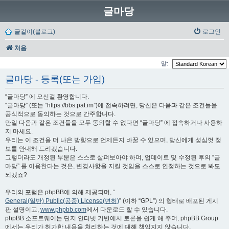
글마당
글걸이(블로그)
로그인
처음
말:
글마당 - 등록(또는 가입)
“글마당” 에 오신걸 환영합니다.
“글마당” (또는 “https://bbs.pat.im”)에 접속하려면, 당신은 다음과 같은 조건들을
공식적으로 동의하는 것으로 간주합니다.
만일 다음과 같은 조건들을 모두 동의할 수 없다면 “글마당” 에 접속하거나 사용하
지 마세요.
우리는 이 조건을 더 나은 방향으로 언제든지 바꿀 수 있으며, 당신에게 성심껏 정
보를 안내해 드리겠습니다.
그렇더라도 개정된 부분은 스스로 살펴보아야 하며, 업데이트 및 수정된 후의 “글
마당” 를 이용한다는 것은, 변경사항을 지킬 것임을 스스로 인정하는 것으로 봐도
되겠죠?
우리의 포럼은 phpBB에 의해 제공되며, “
General(일반) Public(공중) License(면허)
” (이하 “GPL”) 의 형태로 배포된 게시
판 설명이고,
www.phpbb.com
에서 다운로드 할 수 있습니다.
phpBB 소프트웨어는 단지 인터넷 기반에서 토론을 쉽게 해 주며, phpBB Group
에서는 우리가 허가한 내용을 처리하는 것에 대해 책임지지 않습니다.