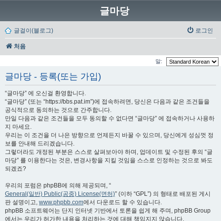
글마당
글걸이(블로그)
로그인
처음
말:
글마당 - 등록(또는 가입)
“글마당” 에 오신걸 환영합니다.
“글마당” (또는 “https://bbs.pat.im”)에 접속하려면, 당신은 다음과 같은 조건들을
공식적으로 동의하는 것으로 간주합니다.
만일 다음과 같은 조건들을 모두 동의할 수 없다면 “글마당” 에 접속하거나 사용하
지 마세요.
우리는 이 조건을 더 나은 방향으로 언제든지 바꿀 수 있으며, 당신에게 성심껏 정
보를 안내해 드리겠습니다.
그렇더라도 개정된 부분은 스스로 살펴보아야 하며, 업데이트 및 수정된 후의 “글
마당” 를 이용한다는 것은, 변경사항을 지킬 것임을 스스로 인정하는 것으로 봐도
되겠죠?
우리의 포럼은 phpBB에 의해 제공되며, “
General(일반) Public(공중) License(면허)
” (이하 “GPL”) 의 형태로 배포된 게시
판 설명이고,
www.phpbb.com
에서 다운로드 할 수 있습니다.
phpBB 소프트웨어는 단지 인터넷 기반에서 토론을 쉽게 해 주며, phpBB Group
에서는 우리가 허가한 내용을 처리하는 것에 대해 책임지지 않습니다.