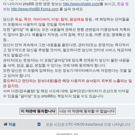
더 나아가서 phpBB 관한 영문 정보는
http://www.phpbb.com/
를 보시고,
한글 정
보
는
http://www.phpBB Korea.com
를 살펴 보세요.
당신은
욕설, 폭언, 저(비)속어, 비방, 협박, 음담패설
등등.. 에 해당하는 단어들을
이 포럼에서 사용하지 않을 것임을 약속하며
또한 “글마당” 에 올리는 모든 내용들에 관해선 현행 관련법과 미풍양속에 저촉되
지 않아야 합니다. 예를들어 저작권, 사적 침해, 무단 도용, 여론 조장, 명예훼손 등
등...
당신이 만약 계속해서 그런 내용들을 올린다면, 관리자(또는 운영자)는 즉각적이
고 영구적으로 당신을 추방할 것이며, 필요하다면 당신의 인터넷 서비스 제공자에
게도 알릴겁니다.
관리자(또는 운영자)는 이 포럼(“글마당”)에 맞도록 언제든지 당신이 올린 내용들
을 삭제, 잠금, 옮김, 편집할 수 있다는 것에 대해 동의해야 합니다.
또한 당신은 이 포럼에 입력하는 모든 정보가 데이타베이스에 저장된다는 것을 알
고 있어야 합니다.
중요하다고 판단되는 정보(내용)들은 해당 사용자의 승낙없이 외부로 노출되는 일
은 없지만
,
서버 다운(접속불량) 및 해킹 시도에 대해, 일부(모든) 데이터가 손상으로 이어질
수 있음을 “글마당” 또는 phpBB는 책임지지 않을 수도 있습니다.
처음
모든 시간은 UTC+09:00 Asia/Seoul 으로 나타냅니다
POWERED_BY