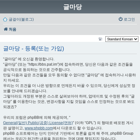
글마당
글걸이(블로그)
로그인
처음
말:
글마당 - 등록(또는 가입)
“글마당” 에 오신걸 환영합니다.
“글마당” (또는 “https://bbs.pat.im”)에 접속하려면, 당신은 다음과 같은 조건들을
공식적으로 동의하는 것으로 간주합니다.
만일 다음과 같은 조건들을 모두 동의할 수 없다면 “글마당” 에 접속하거나 사용하
지 마세요.
우리는 이 조건을 더 나은 방향으로 언제든지 바꿀 수 있으며, 당신에게 성심껏 정
보를 안내해 드리겠습니다.
그렇더라도 개정된 부분은 스스로 살펴보아야 하며, 업데이트 및 수정된 후의 “글
마당” 를 이용한다는 것은, 변경사항을 지킬 것임을 스스로 인정하는 것으로 봐도
되겠죠?
우리의 포럼은 phpBB에 의해 제공되며, “
General(일반) Public(공중) License(면허)
” (이하 “GPL”) 의 형태로 배포된 게시
판 설명이고,
www.phpbb.com
에서 다운로드 할 수 있습니다.
phpBB 소프트웨어는 단지 인터넷 기반에서 토론을 쉽게 해 주며, phpBB Group
에서는 우리가 허가한 내용을 처리하는 것에 대해 책임지지 않습니다.