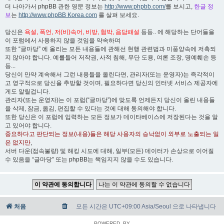
더 나아가서 phpBB 관한 영문 정보는
http://www.phpbb.com/
를 보시고,
한글 정
보
는
http://www.phpBB Korea.com
를 살펴 보세요.
당신은
욕설, 폭언, 저(비)속어, 비방, 협박, 음담패설
등등.. 에 해당하는 단어들을
이 포럼에서 사용하지 않을 것임을 약속하며
또한 “글마당” 에 올리는 모든 내용들에 관해선 현행 관련법과 미풍양속에 저촉되
지 않아야 합니다. 예를들어 저작권, 사적 침해, 무단 도용, 여론 조장, 명예훼손 등
등...
당신이 만약 계속해서 그런 내용들을 올린다면, 관리자(또는 운영자)는 즉각적이
고 영구적으로 당신을 추방할 것이며, 필요하다면 당신의 인터넷 서비스 제공자에
게도 알릴겁니다.
관리자(또는 운영자)는 이 포럼(“글마당”)에 맞도록 언제든지 당신이 올린 내용들
을 삭제, 잠금, 옮김, 편집할 수 있다는 것에 대해 동의해야 합니다.
또한 당신은 이 포럼에 입력하는 모든 정보가 데이타베이스에 저장된다는 것을 알
고 있어야 합니다.
중요하다고 판단되는 정보(내용)들은 해당 사용자의 승낙없이 외부로 노출되는 일
은 없지만
,
서버 다운(접속불량) 및 해킹 시도에 대해, 일부(모든) 데이터가 손상으로 이어질
수 있음을 “글마당” 또는 phpBB는 책임지지 않을 수도 있습니다.
처음
모든 시간은 UTC+09:00 Asia/Seoul 으로 나타냅니다
POWERED_BY