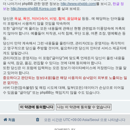
더 나아가서 phpBB 관한 영문 정보는
http://www.phpbb.com/
를 보시고,
한글 정
보
는
http://www.phpBB Korea.com
를 살펴 보세요.
당신은
욕설, 폭언, 저(비)속어, 비방, 협박, 음담패설
등등.. 에 해당하는 단어들을
이 포럼에서 사용하지 않을 것임을 약속하며
또한 “글마당” 에 올리는 모든 내용들에 관해선 현행 관련법과 미풍양속에 저촉되
지 않아야 합니다. 예를들어 저작권, 사적 침해, 무단 도용, 여론 조장, 명예훼손 등
등...
당신이 만약 계속해서 그런 내용들을 올린다면, 관리자(또는 운영자)는 즉각적이
고 영구적으로 당신을 추방할 것이며, 필요하다면 당신의 인터넷 서비스 제공자에
게도 알릴겁니다.
관리자(또는 운영자)는 이 포럼(“글마당”)에 맞도록 언제든지 당신이 올린 내용들
을 삭제, 잠금, 옮김, 편집할 수 있다는 것에 대해 동의해야 합니다.
또한 당신은 이 포럼에 입력하는 모든 정보가 데이타베이스에 저장된다는 것을 알
고 있어야 합니다.
중요하다고 판단되는 정보(내용)들은 해당 사용자의 승낙없이 외부로 노출되는 일
은 없지만
,
서버 다운(접속불량) 및 해킹 시도에 대해, 일부(모든) 데이터가 손상으로 이어질
수 있음을 “글마당” 또는 phpBB는 책임지지 않을 수도 있습니다.
처음
모든 시간은 UTC+09:00 Asia/Seoul 으로 나타냅니다
POWERED_BY