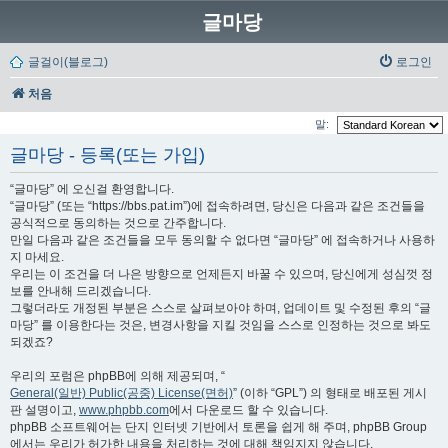
글마당
글걸이(블로그)
로그인
처음
말:
글마당 - 등록(또는 가입)
“글마당” 에 오신걸 환영합니다.
“글마당” (또는 “https://bbs.pat.im”)에 접속하려면, 당신은 다음과 같은 조건들을
공식적으로 동의하는 것으로 간주합니다.
만일 다음과 같은 조건들을 모두 동의할 수 없다면 “글마당” 에 접속하거나 사용하
지 마세요.
우리는 이 조건을 더 나은 방향으로 언제든지 바꿀 수 있으며, 당신에게 성심껏 정
보를 안내해 드리겠습니다.
그렇더라도 개정된 부분은 스스로 살펴보아야 하며, 업데이트 및 수정된 후의 “글
마당” 를 이용한다는 것은, 변경사항을 지킬 것임을 스스로 인정하는 것으로 봐도
되겠죠?
우리의 포럼은 phpBB에 의해 제공되며, “
General(일반) Public(공중) License(면허)
” (이하 “GPL”) 의 형태로 배포된 게시
판 설명이고,
www.phpbb.com
에서 다운로드 할 수 있습니다.
phpBB 소프트웨어는 단지 인터넷 기반에서 토론을 쉽게 해 주며, phpBB Group
에서는 우리가 허가한 내용을 처리하는 것에 대해 책임지지 않습니다.