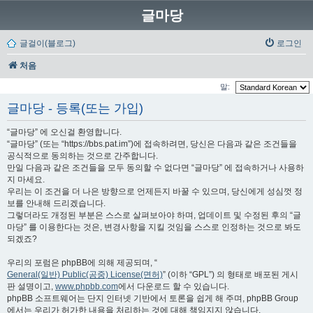
글마당
글걸이(블로그)
로그인
처음
말:
글마당 - 등록(또는 가입)
“글마당” 에 오신걸 환영합니다.
“글마당” (또는 “https://bbs.pat.im”)에 접속하려면, 당신은 다음과 같은 조건들을
공식적으로 동의하는 것으로 간주합니다.
만일 다음과 같은 조건들을 모두 동의할 수 없다면 “글마당” 에 접속하거나 사용하
지 마세요.
우리는 이 조건을 더 나은 방향으로 언제든지 바꿀 수 있으며, 당신에게 성심껏 정
보를 안내해 드리겠습니다.
그렇더라도 개정된 부분은 스스로 살펴보아야 하며, 업데이트 및 수정된 후의 “글
마당” 를 이용한다는 것은, 변경사항을 지킬 것임을 스스로 인정하는 것으로 봐도
되겠죠?
우리의 포럼은 phpBB에 의해 제공되며, “
General(일반) Public(공중) License(면허)
” (이하 “GPL”) 의 형태로 배포된 게시
판 설명이고,
www.phpbb.com
에서 다운로드 할 수 있습니다.
phpBB 소프트웨어는 단지 인터넷 기반에서 토론을 쉽게 해 주며, phpBB Group
에서는 우리가 허가한 내용을 처리하는 것에 대해 책임지지 않습니다.