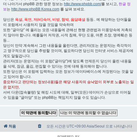
더 나아가서 phpBB 관한 영문 정보는
http://www.phpbb.com/
를 보시고,
한글 정
보
는
http://www.phpBB Korea.com
를 살펴 보세요.
당신은
욕설, 폭언, 저(비)속어, 비방, 협박, 음담패설
등등.. 에 해당하는 단어들을
이 포럼에서 사용하지 않을 것임을 약속하며
또한 “글마당” 에 올리는 모든 내용들에 관해선 현행 관련법과 미풍양속에 저촉되
지 않아야 합니다. 예를들어 저작권, 사적 침해, 무단 도용, 여론 조장, 명예훼손 등
등...
당신이 만약 계속해서 그런 내용들을 올린다면, 관리자(또는 운영자)는 즉각적이
고 영구적으로 당신을 추방할 것이며, 필요하다면 당신의 인터넷 서비스 제공자에
게도 알릴겁니다.
관리자(또는 운영자)는 이 포럼(“글마당”)에 맞도록 언제든지 당신이 올린 내용들
을 삭제, 잠금, 옮김, 편집할 수 있다는 것에 대해 동의해야 합니다.
또한 당신은 이 포럼에 입력하는 모든 정보가 데이타베이스에 저장된다는 것을 알
고 있어야 합니다.
중요하다고 판단되는 정보(내용)들은 해당 사용자의 승낙없이 외부로 노출되는 일
은 없지만
,
서버 다운(접속불량) 및 해킹 시도에 대해, 일부(모든) 데이터가 손상으로 이어질
수 있음을 “글마당” 또는 phpBB는 책임지지 않을 수도 있습니다.
처음
모든 시간은 UTC+09:00 Asia/Seoul 으로 나타냅니다
POWERED_BY