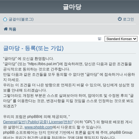
글마당
글걸이(블로그)
로그인
처음
말:
글마당 - 등록(또는 가입)
“글마당” 에 오신걸 환영합니다.
“글마당” (또는 “https://bbs.pat.im”)에 접속하려면, 당신은 다음과 같은 조건들을
공식적으로 동의하는 것으로 간주합니다.
만일 다음과 같은 조건들을 모두 동의할 수 없다면 “글마당” 에 접속하거나 사용하
지 마세요.
우리는 이 조건을 더 나은 방향으로 언제든지 바꿀 수 있으며, 당신에게 성심껏 정
보를 안내해 드리겠습니다.
그렇더라도 개정된 부분은 스스로 살펴보아야 하며, 업데이트 및 수정된 후의 “글
마당” 를 이용한다는 것은, 변경사항을 지킬 것임을 스스로 인정하는 것으로 봐도
되겠죠?
우리의 포럼은 phpBB에 의해 제공되며, “
General(일반) Public(공중) License(면허)
” (이하 “GPL”) 의 형태로 배포된 게시
판 설명이고,
www.phpbb.com
에서 다운로드 할 수 있습니다.
phpBB 소프트웨어는 단지 인터넷 기반에서 토론을 쉽게 해 주며, phpBB Group
에서는 우리가 허가한 내용을 처리하는 것에 대해 책임지지 않습니다.