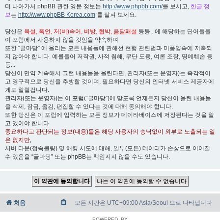
더 나아가서 phpBB 관한 영문 정보는
http://www.phpbb.com/
를 보시고,
한글 정
보
는
http://www.phpBB Korea.com
를 살펴 보세요.
당신은
욕설, 폭언, 저(비)속어, 비방, 협박, 음담패설
등등.. 에 해당하는 단어들을
이 포럼에서 사용하지 않을 것임을 약속하며
또한 “글마당” 에 올리는 모든 내용들에 관해선 현행 관련법과 미풍양속에 저촉되
지 않아야 합니다. 예를들어 저작권, 사적 침해, 무단 도용, 여론 조장, 명예훼손 등
등...
당신이 만약 계속해서 그런 내용들을 올린다면, 관리자(또는 운영자)는 즉각적이
고 영구적으로 당신을 추방할 것이며, 필요하다면 당신의 인터넷 서비스 제공자에
게도 알릴겁니다.
관리자(또는 운영자)는 이 포럼(“글마당”)에 맞도록 언제든지 당신이 올린 내용들
을 삭제, 잠금, 옮김, 편집할 수 있다는 것에 대해 동의해야 합니다.
또한 당신은 이 포럼에 입력하는 모든 정보가 데이타베이스에 저장된다는 것을 알
고 있어야 합니다.
중요하다고 판단되는 정보(내용)들은 해당 사용자의 승낙없이 외부로 노출되는 일
은 없지만
,
서버 다운(접속불량) 및 해킹 시도에 대해, 일부(모든) 데이터가 손상으로 이어질
수 있음을 “글마당” 또는 phpBB는 책임지지 않을 수도 있습니다.
처음
모든 시간은 UTC+09:00 Asia/Seoul 으로 나타냅니다
POWERED_BY