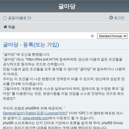
글마당
글걸이(블로그)
로그인
처음
말:
글마당 - 등록(또는 가입)
“글마당” 에 오신걸 환영합니다.
“글마당” (또는 “https://bbs.pat.im”)에 접속하려면, 당신은 다음과 같은 조건들을
공식적으로 동의하는 것으로 간주합니다.
만일 다음과 같은 조건들을 모두 동의할 수 없다면 “글마당” 에 접속하거나 사용하
지 마세요.
우리는 이 조건을 더 나은 방향으로 언제든지 바꿀 수 있으며, 당신에게 성심껏 정
보를 안내해 드리겠습니다.
그렇더라도 개정된 부분은 스스로 살펴보아야 하며, 업데이트 및 수정된 후의 “글
마당” 를 이용한다는 것은, 변경사항을 지킬 것임을 스스로 인정하는 것으로 봐도
되겠죠?
우리의 포럼은 phpBB에 의해 제공되며, “
General(일반) Public(공중) License(면허)
” (이하 “GPL”) 의 형태로 배포된 게시
판 설명이고,
www.phpbb.com
에서 다운로드 할 수 있습니다.
phpBB 소프트웨어는 단지 인터넷 기반에서 토론을 쉽게 해 주며, phpBB Group
에서는 우리가 허가한 내용을 처리하는 것에 대해 책임지지 않습니다.