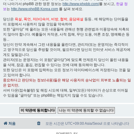
더 나아가서 phpBB 관한 영문 정보는
http://www.phpbb.com/
를 보시고,
한글 정
보
는
http://www.phpBB Korea.com
를 살펴 보세요.
당신은
욕설, 폭언, 저(비)속어, 비방, 협박, 음담패설
등등.. 에 해당하는 단어들을
이 포럼에서 사용하지 않을 것임을 약속하며
또한 “글마당” 에 올리는 모든 내용들에 관해선 현행 관련법과 미풍양속에 저촉되
지 않아야 합니다. 예를들어 저작권, 사적 침해, 무단 도용, 여론 조장, 명예훼손 등
등...
당신이 만약 계속해서 그런 내용들을 올린다면, 관리자(또는 운영자)는 즉각적이
고 영구적으로 당신을 추방할 것이며, 필요하다면 당신의 인터넷 서비스 제공자에
게도 알릴겁니다.
관리자(또는 운영자)는 이 포럼(“글마당”)에 맞도록 언제든지 당신이 올린 내용들
을 삭제, 잠금, 옮김, 편집할 수 있다는 것에 대해 동의해야 합니다.
또한 당신은 이 포럼에 입력하는 모든 정보가 데이타베이스에 저장된다는 것을 알
고 있어야 합니다.
중요하다고 판단되는 정보(내용)들은 해당 사용자의 승낙없이 외부로 노출되는 일
은 없지만
,
서버 다운(접속불량) 및 해킹 시도에 대해, 일부(모든) 데이터가 손상으로 이어질
수 있음을 “글마당” 또는 phpBB는 책임지지 않을 수도 있습니다.
처음
모든 시간은 UTC+09:00 Asia/Seoul 으로 나타냅니다
POWERED_BY