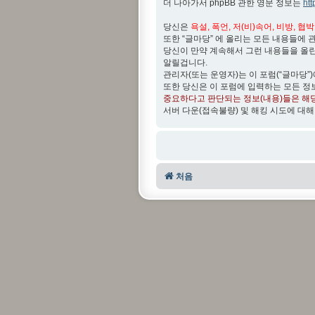
더 나아가서 phpBB 관한 영문 정보는
ht
당신은
욕설, 폭언, 저(비)속어, 비방, 협
또한 “글마당” 에 올리는 모든 내용들에 
당신이 만약 계속해서 그런 내용들을 올
알릴겁니다.
관리자(또는 운영자)는 이 포럼(“글마당”
또한 당신은 이 포럼에 입력하는 모든 정
중요하다고 판단되는 정보(내용)들은 해
서버 다운(접속불량) 및 해킹 시도에 대해
처음