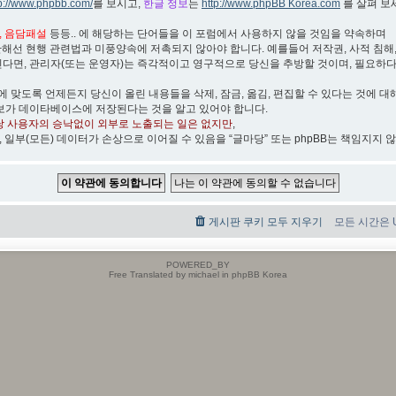
tp://www.phpbb.com/
를 보시고,
한글 정보
는
http://www.phpBB Korea.com
를 살펴 보
박, 음담패설
등등.. 에 해당하는 단어들을 이 포럼에서 사용하지 않을 것임을 약속하며
관해선 현행 관련법과 미풍양속에 저촉되지 않아야 합니다. 예를들어 저작권, 사적 침해, 무
린다면, 관리자(또는 운영자)는 즉각적이고 영구적으로 당신을 추방할 것이며, 필요하
)에 맞도록 언제든지 당신이 올린 내용들을 삭제, 잠금, 옮김, 편집할 수 있다는 것에 대
보가 데이타베이스에 저장된다는 것을 알고 있어야 합니다.
당 사용자의 승낙없이 외부로 노출되는 일은 없지만
,
, 일부(모든) 데이터가 손상으로 이어질 수 있음을 “글마당” 또는 phpBB는 책임지지 
게시판 쿠키 모두 지우기
모든 시간은 UT
POWERED_BY
Free Translated by michael in phpBB Korea