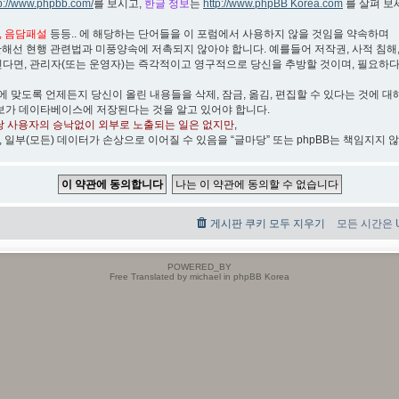
tp://www.phpbb.com/
를 보시고,
한글 정보
는
http://www.phpBB Korea.com
를 살펴 보
박, 음담패설
등등.. 에 해당하는 단어들을 이 포럼에서 사용하지 않을 것임을 약속하며
관해선 현행 관련법과 미풍양속에 저촉되지 않아야 합니다. 예를들어 저작권, 사적 침해, 무
린다면, 관리자(또는 운영자)는 즉각적이고 영구적으로 당신을 추방할 것이며, 필요하
)에 맞도록 언제든지 당신이 올린 내용들을 삭제, 잠금, 옮김, 편집할 수 있다는 것에 대
보가 데이타베이스에 저장된다는 것을 알고 있어야 합니다.
당 사용자의 승낙없이 외부로 노출되는 일은 없지만
,
, 일부(모든) 데이터가 손상으로 이어질 수 있음을 “글마당” 또는 phpBB는 책임지지 
게시판 쿠키 모두 지우기
모든 시간은 UT
POWERED_BY
Free Translated by michael in phpBB Korea