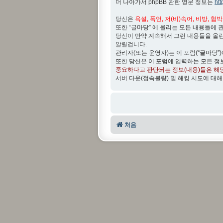
더 나아가서 phpBB 관한 영문 정보는
ht
당신은
욕설, 폭언, 저(비)속어, 비방, 협
또한 “글마당” 에 올리는 모든 내용들에 
당신이 만약 계속해서 그런 내용들을 올
알릴겁니다.
관리자(또는 운영자)는 이 포럼(“글마당”
또한 당신은 이 포럼에 입력하는 모든 정
중요하다고 판단되는 정보(내용)들은 해
서버 다운(접속불량) 및 해킹 시도에 대해
처음