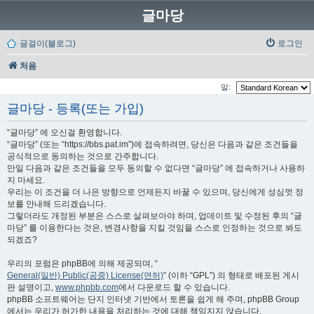
글마당
글걸이(블로그)
로그인
처음
말:
글마당 - 등록(또는 가입)
“글마당” 에 오신걸 환영합니다.
“글마당” (또는 “https://bbs.pat.im”)에 접속하려면, 당신은 다음과 같은 조건들을
공식적으로 동의하는 것으로 간주합니다.
만일 다음과 같은 조건들을 모두 동의할 수 없다면 “글마당” 에 접속하거나 사용하
지 마세요.
우리는 이 조건을 더 나은 방향으로 언제든지 바꿀 수 있으며, 당신에게 성심껏 정
보를 안내해 드리겠습니다.
그렇더라도 개정된 부분은 스스로 살펴보아야 하며, 업데이트 및 수정된 후의 “글
마당” 를 이용한다는 것은, 변경사항을 지킬 것임을 스스로 인정하는 것으로 봐도
되겠죠?
우리의 포럼은 phpBB에 의해 제공되며, “
General(일반) Public(공중) License(면허)
” (이하 “GPL”) 의 형태로 배포된 게시
판 설명이고,
www.phpbb.com
에서 다운로드 할 수 있습니다.
phpBB 소프트웨어는 단지 인터넷 기반에서 토론을 쉽게 해 주며, phpBB Group
에서는 우리가 허가한 내용을 처리하는 것에 대해 책임지지 않습니다.