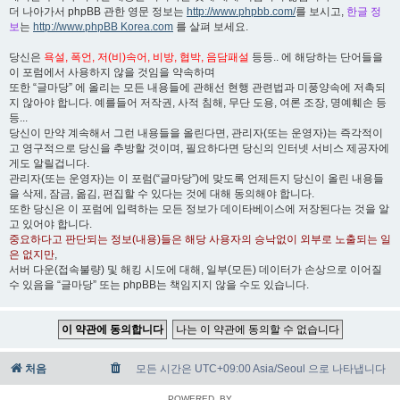
더 나아가서 phpBB 관한 영문 정보는
http://www.phpbb.com/
를 보시고,
한글 정
보
는
http://www.phpBB Korea.com
를 살펴 보세요.
당신은
욕설, 폭언, 저(비)속어, 비방, 협박, 음담패설
등등.. 에 해당하는 단어들을
이 포럼에서 사용하지 않을 것임을 약속하며
또한 “글마당” 에 올리는 모든 내용들에 관해선 현행 관련법과 미풍양속에 저촉되
지 않아야 합니다. 예를들어 저작권, 사적 침해, 무단 도용, 여론 조장, 명예훼손 등
등...
당신이 만약 계속해서 그런 내용들을 올린다면, 관리자(또는 운영자)는 즉각적이
고 영구적으로 당신을 추방할 것이며, 필요하다면 당신의 인터넷 서비스 제공자에
게도 알릴겁니다.
관리자(또는 운영자)는 이 포럼(“글마당”)에 맞도록 언제든지 당신이 올린 내용들
을 삭제, 잠금, 옮김, 편집할 수 있다는 것에 대해 동의해야 합니다.
또한 당신은 이 포럼에 입력하는 모든 정보가 데이타베이스에 저장된다는 것을 알
고 있어야 합니다.
중요하다고 판단되는 정보(내용)들은 해당 사용자의 승낙없이 외부로 노출되는 일
은 없지만
,
서버 다운(접속불량) 및 해킹 시도에 대해, 일부(모든) 데이터가 손상으로 이어질
수 있음을 “글마당” 또는 phpBB는 책임지지 않을 수도 있습니다.
처음
모든 시간은 UTC+09:00 Asia/Seoul 으로 나타냅니다
POWERED_BY