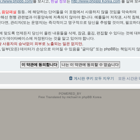
tp://www.phpbb.com/
를 보시고,
한글 정보
는
http://www.phpBB Korea.com
를 살펴 보
박, 음담패설
등등.. 에 해당하는 단어들을 이 포럼에서 사용하지 않을 것임을 약속하며
관해선 현행 관련법과 미풍양속에 저촉되지 않아야 합니다. 예를들어 저작권, 사적 침해, 무
린다면, 관리자(또는 운영자)는 즉각적이고 영구적으로 당신을 추방할 것이며, 필요하
)에 맞도록 언제든지 당신이 올린 내용들을 삭제, 잠금, 옮김, 편집할 수 있다는 것에 대
보가 데이타베이스에 저장된다는 것을 알고 있어야 합니다.
당 사용자의 승낙없이 외부로 노출되는 일은 없지만
,
, 일부(모든) 데이터가 손상으로 이어질 수 있음을 “글마당” 또는 phpBB는 책임지지 
게시판 쿠키 모두 지우기
모든 시간은 UT
POWERED_BY
Free Translated by michael in phpBB Korea