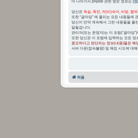
더 나아가서 phpBB 관한 영문 정보는
ht
당신은
욕설, 폭언, 저(비)속어, 비방, 협
또한 “글마당” 에 올리는 모든 내용들에 
당신이 만약 계속해서 그런 내용들을 올
알릴겁니다.
관리자(또는 운영자)는 이 포럼(“글마당”
또한 당신은 이 포럼에 입력하는 모든 정
중요하다고 판단되는 정보(내용)들은 해
서버 다운(접속불량) 및 해킹 시도에 대해
처음