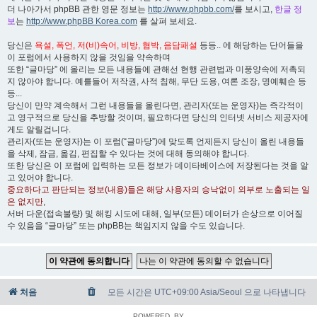
더 나아가서 phpBB 관한 영문 정보는
http://www.phpbb.com/
를 보시고,
한글 정
보
는
http://www.phpBB Korea.com
를 살펴 보세요.
당신은
욕설, 폭언, 저(비)속어, 비방, 협박, 음담패설
등등.. 에 해당하는 단어들을
이 포럼에서 사용하지 않을 것임을 약속하며
또한 “글마당” 에 올리는 모든 내용들에 관해선 현행 관련법과 미풍양속에 저촉되
지 않아야 합니다. 예를들어 저작권, 사적 침해, 무단 도용, 여론 조장, 명예훼손 등
등...
당신이 만약 계속해서 그런 내용들을 올린다면, 관리자(또는 운영자)는 즉각적이
고 영구적으로 당신을 추방할 것이며, 필요하다면 당신의 인터넷 서비스 제공자에
게도 알릴겁니다.
관리자(또는 운영자)는 이 포럼(“글마당”)에 맞도록 언제든지 당신이 올린 내용들
을 삭제, 잠금, 옮김, 편집할 수 있다는 것에 대해 동의해야 합니다.
또한 당신은 이 포럼에 입력하는 모든 정보가 데이타베이스에 저장된다는 것을 알
고 있어야 합니다.
중요하다고 판단되는 정보(내용)들은 해당 사용자의 승낙없이 외부로 노출되는 일
은 없지만
,
서버 다운(접속불량) 및 해킹 시도에 대해, 일부(모든) 데이터가 손상으로 이어질
수 있음을 “글마당” 또는 phpBB는 책임지지 않을 수도 있습니다.
처음
모든 시간은 UTC+09:00 Asia/Seoul 으로 나타냅니다
POWERED_BY