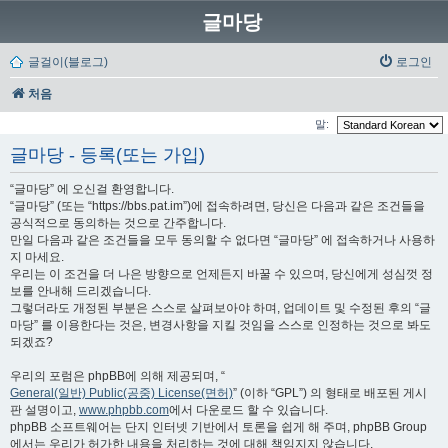
글마당
글걸이(블로그)
로그인
처음
말:
글마당 - 등록(또는 가입)
“글마당” 에 오신걸 환영합니다.
“글마당” (또는 “https://bbs.pat.im”)에 접속하려면, 당신은 다음과 같은 조건들을
공식적으로 동의하는 것으로 간주합니다.
만일 다음과 같은 조건들을 모두 동의할 수 없다면 “글마당” 에 접속하거나 사용하
지 마세요.
우리는 이 조건을 더 나은 방향으로 언제든지 바꿀 수 있으며, 당신에게 성심껏 정
보를 안내해 드리겠습니다.
그렇더라도 개정된 부분은 스스로 살펴보아야 하며, 업데이트 및 수정된 후의 “글
마당” 를 이용한다는 것은, 변경사항을 지킬 것임을 스스로 인정하는 것으로 봐도
되겠죠?
우리의 포럼은 phpBB에 의해 제공되며, “
General(일반) Public(공중) License(면허)
” (이하 “GPL”) 의 형태로 배포된 게시
판 설명이고,
www.phpbb.com
에서 다운로드 할 수 있습니다.
phpBB 소프트웨어는 단지 인터넷 기반에서 토론을 쉽게 해 주며, phpBB Group
에서는 우리가 허가한 내용을 처리하는 것에 대해 책임지지 않습니다.