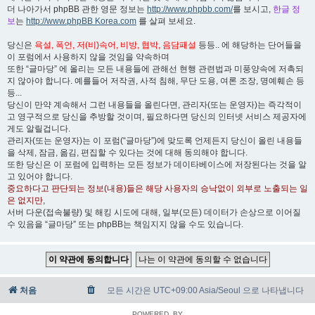
더 나아가서 phpBB 관한 영문 정보는
http://www.phpbb.com/
를 보시고,
한글 정
보
는
http://www.phpBB Korea.com
를 살펴 보세요.
당신은
욕설, 폭언, 저(비)속어, 비방, 협박, 음담패설
등등.. 에 해당하는 단어들을
이 포럼에서 사용하지 않을 것임을 약속하며
또한 “글마당” 에 올리는 모든 내용들에 관해선 현행 관련법과 미풍양속에 저촉되
지 않아야 합니다. 예를들어 저작권, 사적 침해, 무단 도용, 여론 조장, 명예훼손 등
등...
당신이 만약 계속해서 그런 내용들을 올린다면, 관리자(또는 운영자)는 즉각적이
고 영구적으로 당신을 추방할 것이며, 필요하다면 당신의 인터넷 서비스 제공자에
게도 알릴겁니다.
관리자(또는 운영자)는 이 포럼(“글마당”)에 맞도록 언제든지 당신이 올린 내용들
을 삭제, 잠금, 옮김, 편집할 수 있다는 것에 대해 동의해야 합니다.
또한 당신은 이 포럼에 입력하는 모든 정보가 데이타베이스에 저장된다는 것을 알
고 있어야 합니다.
중요하다고 판단되는 정보(내용)들은 해당 사용자의 승낙없이 외부로 노출되는 일
은 없지만
,
서버 다운(접속불량) 및 해킹 시도에 대해, 일부(모든) 데이터가 손상으로 이어질
수 있음을 “글마당” 또는 phpBB는 책임지지 않을 수도 있습니다.
처음
모든 시간은 UTC+09:00 Asia/Seoul 으로 나타냅니다
POWERED_BY