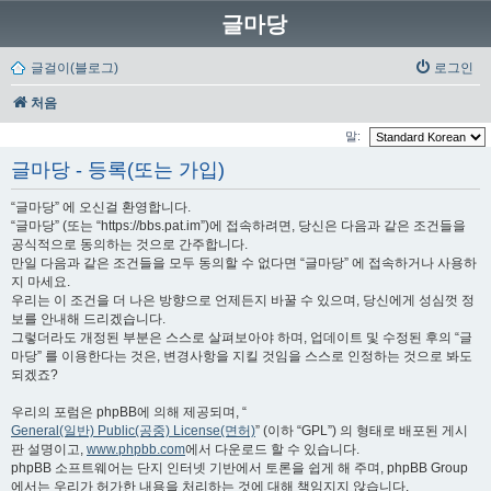
글마당
글걸이(블로그)
로그인
처음
말:
글마당 - 등록(또는 가입)
“글마당” 에 오신걸 환영합니다.
“글마당” (또는 “https://bbs.pat.im”)에 접속하려면, 당신은 다음과 같은 조건들을
공식적으로 동의하는 것으로 간주합니다.
만일 다음과 같은 조건들을 모두 동의할 수 없다면 “글마당” 에 접속하거나 사용하
지 마세요.
우리는 이 조건을 더 나은 방향으로 언제든지 바꿀 수 있으며, 당신에게 성심껏 정
보를 안내해 드리겠습니다.
그렇더라도 개정된 부분은 스스로 살펴보아야 하며, 업데이트 및 수정된 후의 “글
마당” 를 이용한다는 것은, 변경사항을 지킬 것임을 스스로 인정하는 것으로 봐도
되겠죠?
우리의 포럼은 phpBB에 의해 제공되며, “
General(일반) Public(공중) License(면허)
” (이하 “GPL”) 의 형태로 배포된 게시
판 설명이고,
www.phpbb.com
에서 다운로드 할 수 있습니다.
phpBB 소프트웨어는 단지 인터넷 기반에서 토론을 쉽게 해 주며, phpBB Group
에서는 우리가 허가한 내용을 처리하는 것에 대해 책임지지 않습니다.